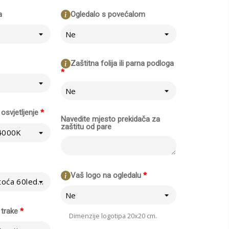
a
Ogledalo s povećalom
Ne
Zaštitna folija ili parna podloga
*
Ne
osvjetljenje
*
Navedite mjesto prekidača za
zaštitu od pare
 4000K
Vaš logo na ogledalu
*
Normalno - Gustoća 60led/m
Ne
 trake
*
Dimenzije logotipa 20x20 cm.