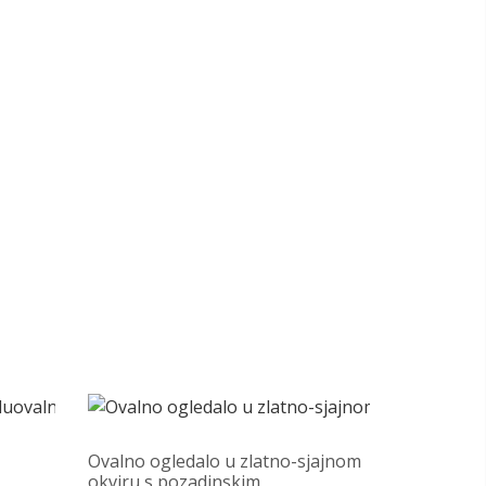
Ovalno ogledalo u zlatno-sjajnom
okviru s pozadinskim