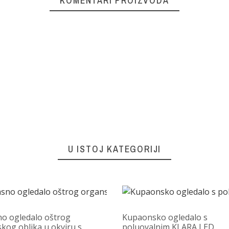
KOMENTARI PROIZVODA
U ISTOJ KATEGORIJI
o ogledalo oštrog
Kupaonsko ogledalo s
kog oblika u okviru s
poluovalnim KLARA LED