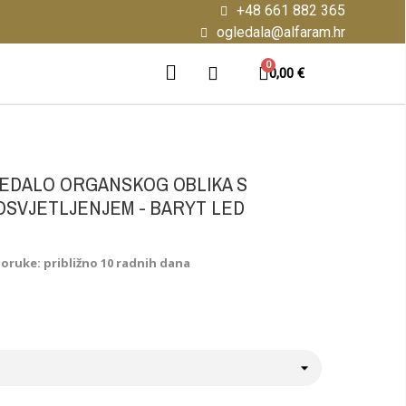
+48 661 882 365
ogledala@alfaram.hr
0,00 €
EDALO ORGANSKOG OBLIKA S
OSVJETLJENJEM - BARYT LED
poruke: približno 10 radnih dana