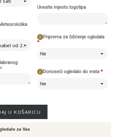
 sati
Unesite mjesto logotipa
/ Meteorološka
Priprema za čišćenje ogledala
*
Ne - izravno na kabel od 230V
Ne
odabranog
u
Donoseći ogledalo do vrata
*
Ne
AJ U KOŠARICU
gledalo za Vas