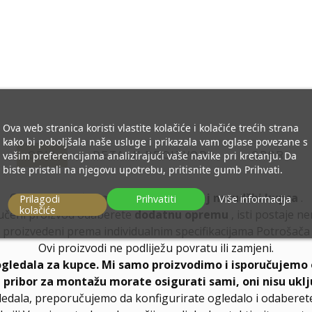
Ova web stranica koristi vlastite kolačiće i kolačiće trećih strana
kako bi poboljšala naše usluge i prikazala vam oglase povezane s
OPIS
DETALJI PROIZVODA
GPSR
vašim preferencijama analizirajući vaše navike pri kretanju. Da
biste pristali na njegovu upotrebu, pritisnite gumb Prihvati.
Ogledala izrađujemo po
individualnoj narudžbi kupca
.
Prilagodi
Prihvatiti
Više informacija
kolačiće
učeni proizvod odaberete
dodatnu opremu
, isti postaje n
proizvedeni prema individualnim specifikacijama Potrošača
Ovi proizvodi ne podliježu povratu ili zamjeni.
ogledala za kupce. Mi samo proizvodimo i isporučujemo 
, pribor za montažu morate osigurati sami, oni nisu uklj
ledala, preporučujemo da konfigurirate ogledalo i odabere