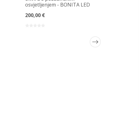
osvjetljenjem - BONITA LED
200,00 €
Okruglo L
izrezom z
ORFEUSZ 
750,00 €