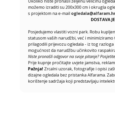
Ukoliko niste pronašli željenu veličinu ogleda
možemo izraditi su 200x300 cm i okrugla ogle
s projektom na e-mail
ogledala@alfaram.h
DOSTAVA J
Posjedujemo vlastiti vozni park. Robu kupljen
statusom vaših narudžbi, već i minimiziramo 
prilagodili prijevozu ogledala - iz tog razlog
mogućnost da narudžbu učinkovito raspakirat
Niste pronašli odgovor na svoje pitanje? Posjetit
Prije kupnje pročitajte uvjete jamstva, reklama
Pažnja!
Zrcalni uzorak, fotografije i opisi za
dizajne ogledala bez pristanka Alfarama. Zabra
korištenje sadržaja koji predstavljaju intelekt