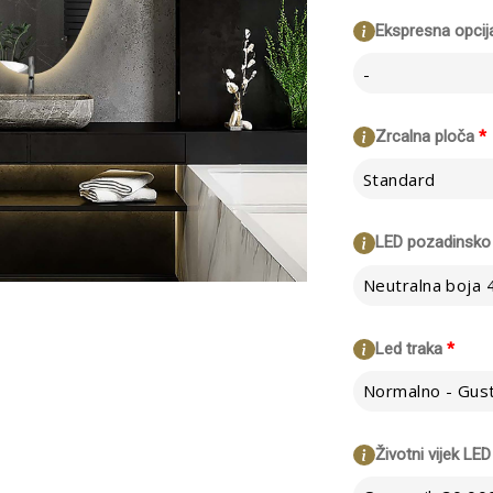
Ekspresna opcij
-
Zrcalna ploča
*
Standard
LED pozadinsko 
Neutralna boja
Led traka
*
Životni vijek LED