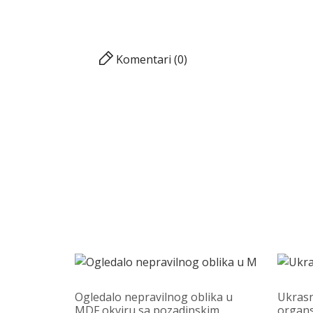
Komentari (0)
Ogledalo nepravilnog oblika u
Ukrasn
MDF okviru sa pozadinskim
organs