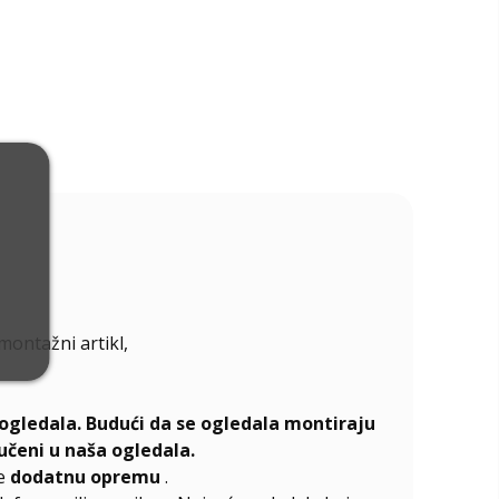
emontažni artikl,
ogledala. Budući da se ogledala montiraju
učeni u naša ogledala.
te
dodatnu opremu
.