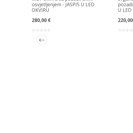
osvjetljenjem - JASPIS U LED
pozadi
OKVIRU
U LED
280,00 €
220,00
zadinskim
LED