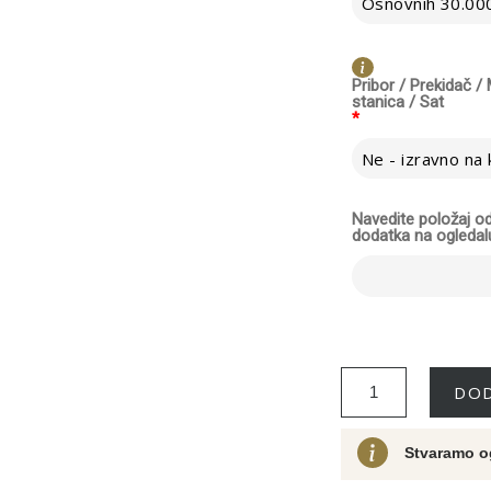
Osnovnih 30.000
Pribor / Prekidač 
stanica / Sat
*
Navedite položaj 
dodatka na ogledal
DOD
Stvaramo o