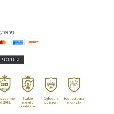
ayments
U RECENZIJU
izvodimo
Staklo
Ogledalo
Jednostavna
d 2013.
najviše
po mjeri
montaža
kvalitete