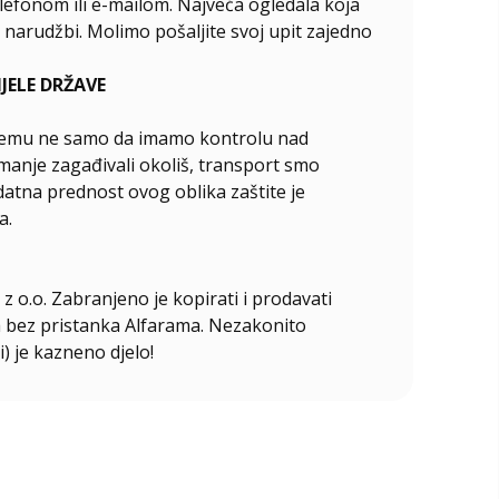
elefonom ili e-mailom. Najveća ogledala koja
narudžbi. Molimo pošaljite svoj upit zajedno
ELE DRŽAVE
ći čemu ne samo da imamo kontrolu nad
manje zagađivali okoliš, transport smo
odatna prednost ovog oblika zaštite je
a.
z o.o. Zabranjeno je kopirati i prodavati
ala bez pristanka Alfarama. Nezakonito
i) je kazneno djelo!