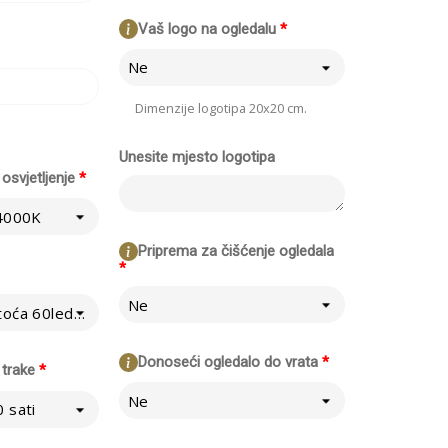
Vaš logo na ogledalu
*
Ne
Dimenzije logotipa 20x20 cm.
Unesite mjesto logotipa
osvjetljenje
*
 4000K
Priprema za čišćenje ogledala
*
Ne
Normalno - Gustoća 60led/m
Donoseći ogledalo do vrata
*
 trake
*
Ne
 sati