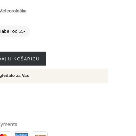
/ Meteorološka
Ne - izravno na kabel od 230V
AJ U KOŠARICU
gledalo za Vas
ayments