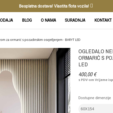
Besplatna dostava! Vlastita flota vozila!
ODAJA
BLOG
O NAMA
SURADNJA
KONTAKT
ezom za ormarić s pozadinskim osvjetljenjem - BARYT LED
OGLEDALO NEP
ORMARIĆ S PO
LED
400,00 €
s PDV-om
Vrijeme is
Dostupne dimenzije