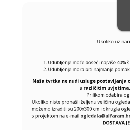
Ukoliko uz nar
Udubljenje može doseći najviše 40% š
Udubljenje mora biti najmanje pomak
Naša tvrtka ne nudi usluge postavljanja 
u različitim uvjetima
Prilikom odabira og
Ukoliko niste pronašli željenu veličinu ogleda
možemo izraditi su 200x300 cm i okrugla ogle
s projektom na e-mail
ogledala@alfaram.h
DOSTAVA J