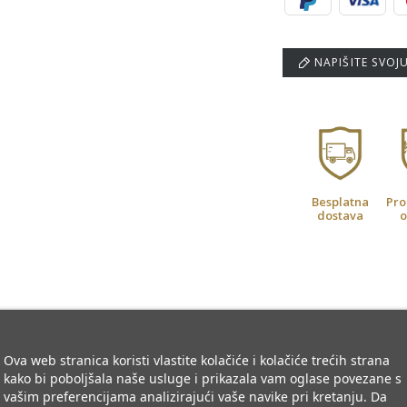
NAPIŠITE SVOJ
Besplatna
Pro
dostava
o
Ova web stranica koristi vlastite kolačiće i kolačiće trećih strana
kako bi poboljšala naše usluge i prikazala vam oglase povezane s
vašim preferencijama analizirajući vaše navike pri kretanju. Da