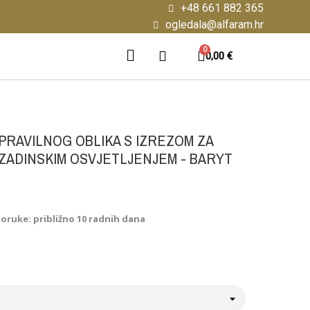
+48 661 882 365
ogledala@alfaram.hr
0,00 €
RAVILNOG OBLIKA S IZREZOM ZA
ZADINSKIM OSVJETLJENJEM - BARYT
poruke: približno 10 radnih dana