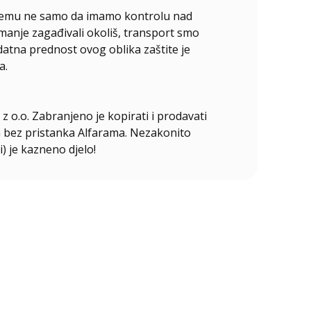
ći čemu ne samo da imamo kontrolu nad
manje zagađivali okoliš, transport smo
odatna prednost ovog oblika zaštite je
a.
z o.o. Zabranjeno je kopirati i prodavati
ala bez pristanka Alfarama. Nezakonito
i) je kazneno djelo!