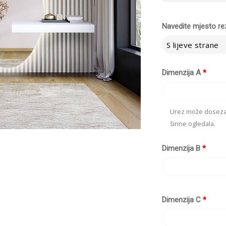
Navedite mjesto re
S lijeve strane
Dimenzija A
*
Urez može dosezat
širine ogledala.
Dimenzija B
*
Dimenzija C
*