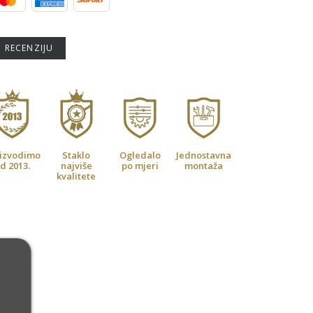
U RECENZIJU
izvodimo
Staklo
Ogledalo
Jednostavna
d 2013.
najviše
po mjeri
montaža
kvalitete