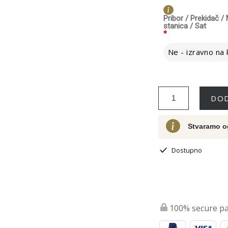
Pribor / Prekidač 
stanica / Sat
*
DOD
Stvaramo o
Dostupno
100% secure p