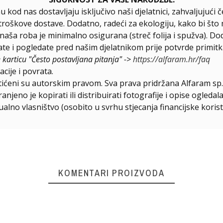
u kod nas dostavljaju isključivo naši djelatnici, zahvaljuju
troškove dostave. Dodatno, radeći za ekologiju, kako bi što 
a naša roba je minimalno osigurana (streč folija i spužva). D
e i pogledate pred našim djelatnikom prije potvrde primitk
e karticu "Često postavljana pitanja" ->
https://alfaram.hr/faq
cije i povrata.
štićeni su autorskim pravom. Sva prava pridržana Alfaram sp. 
njeno je kopirati ili distribuirati fotografije i opise ogled
ualno vlasništvo (osobito u svrhu stjecanja financijske korist
KOMENTARI PROIZVODA