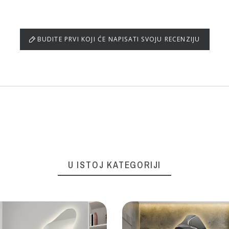
BUDITE PRVI KOJI ĆE NAPISATI SVOJU RECENZIJU
U ISTOJ KATEGORIJI