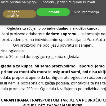
biste pristali na njegovu upotrebu, pritisnite gumb Prihvati.
Prilagodi
Prihvatiti
Više informacija
OPIS
DETALJI PROIZVODA
GPSR
kolačiće
Ogledala izrađujemo po
individualnoj narudžbi kupca
.
učeni proizvod odaberete
dodatnu opremu
, isti postaje n
proizveden prema individualnim specifikacijama Potrošača
Ovi proizvodi ne podliježu povratu ili zamjeni.
irine ogledala
nuto 30 cm od donjeg/gornjeg ruba ogledala
ogledala za kupce. Mi samo proizvodimo i isporučujemo 
, pribor za montažu morate osigurati sami, oni nisu uklj
ledala, preporučujemo da konfigurirate ogledalo i odabere
la ili Vam je potrebna drugačija podjela, kontaktirajte nas t
dala promjera 200 cm. Ogledala izrađujemo po individualnoj 
r
E GARANTIRANA TRANSPORTOM TVRTKE NA PODRUČJU CIJ
SIGURNOST ZA VAŠE NARUDŽBE.