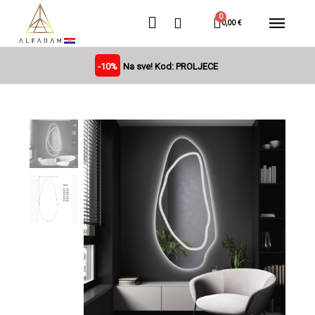
0,00 €
-10%
Na sve! Kod: PROLJECE