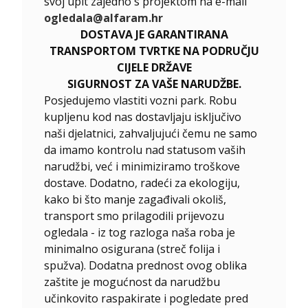
svoj upit zajedno s projektom na e-mail
ogledala@alfaram.hr
DOSTAVA JE GARANTIRANA
TRANSPORTOM TVRTKE NA PODRUČJU
CIJELE DRŽAVE
SIGURNOST ZA VAŠE NARUDŽBE.
Posjedujemo vlastiti vozni park. Robu
kupljenu kod nas dostavljaju isključivo
naši djelatnici, zahvaljujući čemu ne samo
da imamo kontrolu nad statusom vaših
narudžbi, već i minimiziramo troškove
dostave. Dodatno, radeći za ekologiju,
kako bi što manje zagađivali okoliš,
transport smo prilagodili prijevozu
ogledala - iz tog razloga naša roba je
minimalno osigurana (streč folija i
spužva). Dodatna prednost ovog oblika
zaštite je mogućnost da narudžbu
učinkovito raspakirate i pogledate pred