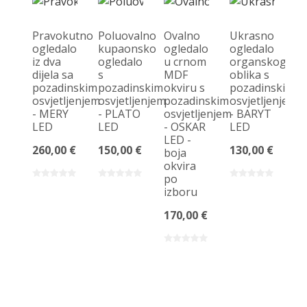
Pravokutno
Poluovalno
Ovalno
Ukrasno
ogledalo
kupaonsko
ogledalo
ogledalo
iz dva
ogledalo
u crnom
organskog
Po
dijela sa
s
MDF
oblika s
og
pozadinskim
pozadinskim
okviru s
pozadinskim
u
osvjetljenjem
osvjetljenjem
pozadinskim
osvjetljenjem
M
- MERY
- PLATO
osvjetljenjem
- BARYT
S
LED
LED
- OSKAR
LED
ok
LED -
po
260,00 €
150,00 €
130,00 €
boja
os
okvira
-
po
LE
izboru
bo
ok
170,00 €
p
iz
17