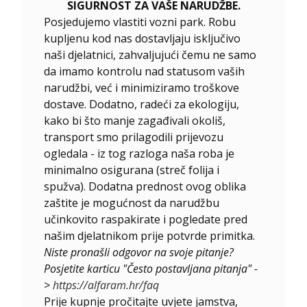
SIGURNOST ZA VAŠE NARUDŽBE.
Posjedujemo vlastiti vozni park. Robu
kupljenu kod nas dostavljaju isključivo
naši djelatnici, zahvaljujući čemu ne samo
da imamo kontrolu nad statusom vaših
narudžbi, već i minimiziramo troškove
dostave. Dodatno, radeći za ekologiju,
kako bi što manje zagađivali okoliš,
transport smo prilagodili prijevozu
ogledala - iz tog razloga naša roba je
minimalno osigurana (streč folija i
spužva). Dodatna prednost ovog oblika
zaštite je mogućnost da narudžbu
učinkovito raspakirate i pogledate pred
našim djelatnikom prije potvrde primitka.
Niste pronašli odgovor na svoje pitanje?
Posjetite karticu "Često postavljana pitanja" -
>
https://alfaram.hr/faq
Prije kupnje pročitajte uvjete jamstva,