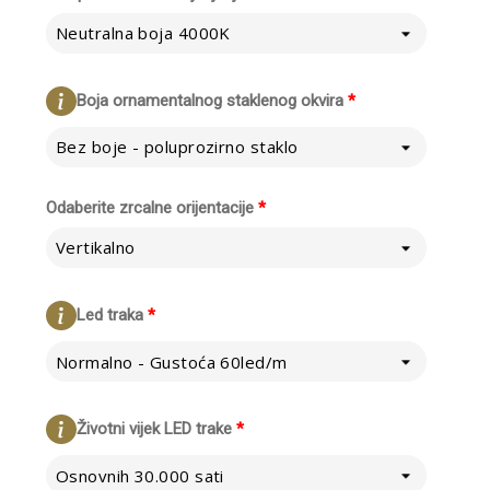
Neutralna boja 4000K
Boja ornamentalnog staklenog okvira
*
Bez boje - poluprozirno staklo
Odaberite zrcalne orijentacije
*
Vertikalno
Led traka
*
Normalno - Gustoća 60led/m
Životni vijek LED trake
*
Osnovnih 30.000 sati