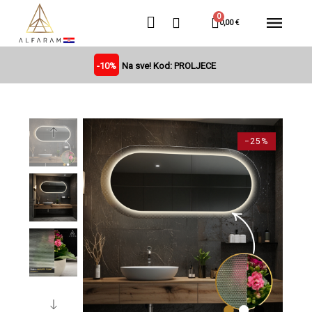
0,00 €
-10%
Na sve! Kod: PROLJECE
−25%