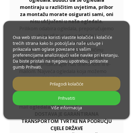
ogledala. Budući da se ogledala
montiraju u različitim uvjetima, pribor
za montažu morate osigurati sami, oni
nisu uključeni u naša ogledala.
Prilikom odabira ogledala, preporučujemo
da konfigurirate ogledalo i
Ova web stranica koristi vlastite kolačiće i kolačiće
odaberete
dodatnu opremu
.
trećih strana kako bi poboljšala naše usluge i
prikazala vam oglase povezane s vašim
Ukoliko niste pronašli željenu veličinu
preferencijama analizirajući vaše navike pri kretanju.
ogledala ili Vam je potrebna drugačija
Da biste pristali na njegovu upotrebu, pritisnite
podjela, kontaktirajte nas telefonom ili e-
gumb Prihvati.
mailom. Najveća ogledala koja možemo
izraditi su 200x300 cm i okrugla ogledala
Prilagodi kolačiće
promjera 200 cm. Ogledala izrađujemo po
individualnoj narudžbi. Molimo pošaljite
Prihvatiti
svoj upit zajedno s projektom na e-
mail
ogledala@alfaram.hr
Više informacija
DOSTAVA JE GARANTIRANA
TRANSPORTOM TVRTKE NA PODRUČJU
CIJELE DRŽAVE