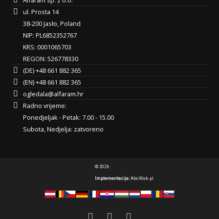
ul. Prosta 14
38-200 Jasło, Poland
NIP: PL6852352767
KRS: 0001065703
REGON: 526778330
(DE) +48 661 882 365
(EN) +48 661 882 365
ogledala@alfaram.hr
Radno vrijeme:
Ponedjeljak - Petak: 7.00 - 15.00
Subota, Nedjelja: zatvoreno
© 2026
Implementacija:
AbcWeb.pl