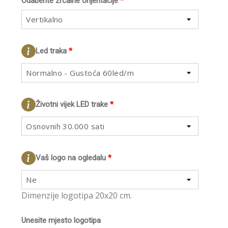
Odaberite zrcalne orijentacije
*
Vertikalno
Led traka
*
Normalno - Gustoća 60led/m
Životni vijek LED trake
*
Osnovnih 30.000 sati
Vaš logo na ogledalu
*
Ne
Dimenzije logotipa 20x20 cm.
Unesite mjesto logotipa