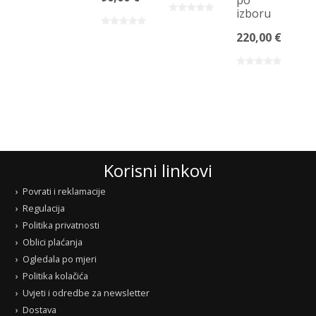
iz
izboru
15
220,00 €
Korisni linkovi
Povrati i reklamacije
Regulacija
Politika privatnosti
Oblici plaćanja
Ogledala po mjeri
Politika kolačića
Uvjeti i odredbe za newsletter
Dostava