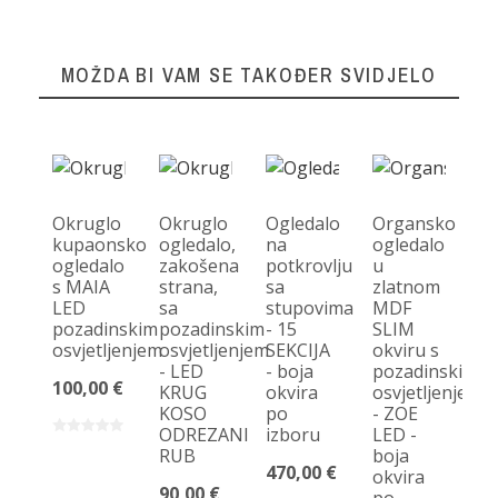
MOŽDA BI VAM SE TAKOĐER SVIDJELO
Okruglo
Okruglo
Ogledalo
Organsko
kupaonsko
ogledalo,
na
ogledalo
ogledalo
zakošena
potkrovlju
u
s MAIA
strana,
sa
zlatnom
P
LED
sa
stupovima
MDF
og
pozadinskim
pozadinskim
- 15
SLIM
u
osvjetljenjem
osvjetljenjem
SEKCIJA
okviru s
mi
- LED
- boja
pozadinskim
z
100,00 €
KRUG
okvira
osvjetljenjem
ok
KOSO
po
- ZOE
12
ODREZANI
izboru
LED -
bo
RUB
boja
ok
470,00 €
okvira
p
90,00 €
po