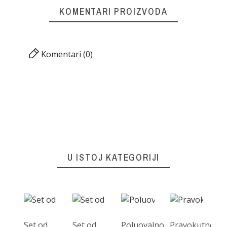
KOMENTARI PROIZVODA
Komentari (0)
U ISTOJ KATEGORIJI
Set od
Set od
Poluovalno
Pravokutno