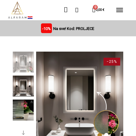
0,00 €
-10%
Na sve! Kod: PROLJECE
−25%