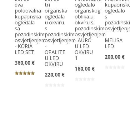
dva
tri
ogledalo
kupaonsko
poluovalna
organska
organskog
ogledalo
O
kupaonska
ogledala
oblika u
s
k
ogledala
u okviru
okviru s
pozadinskim
og
sa
s
pozadinskim
osvjetljenjem
s 
pozadinskim
pozadinskim
osvjetljenjem
-
D
osvjetljenjem
osvjetljenjem
- AURO
MELISA
L
- KORIA
-
U LED
LED
po
LED SET
OPALITE
OKVIRU
os
200,00 €
U LED
1
360,00 €
16
OKVIRU
160,00 €
220,00 €