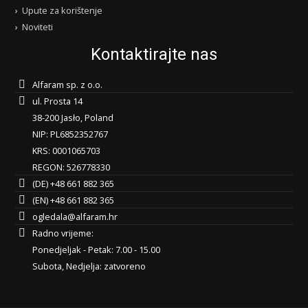
Upute za korištenje
Noviteti
Kontaktirajte nas
Alfaram sp. z o.o.
ul. Prosta 14
38-200 Jasło, Poland
NIP: PL6852352767
KRS: 0001065703
REGON: 526778330
(DE) +48 661 882 365
(EN) +48 661 882 365
ogledala@alfaram.hr
Radno vrijeme:
Ponedjeljak - Petak: 7.00 - 15.00
Subota, Nedjelja: zatvoreno