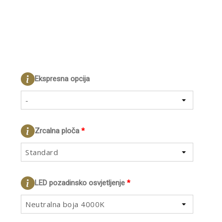
Ekspresna opcija
-
Zrcalna ploča
*
Standard
LED pozadinsko osvjetljenje
*
Neutralna boja 4000K