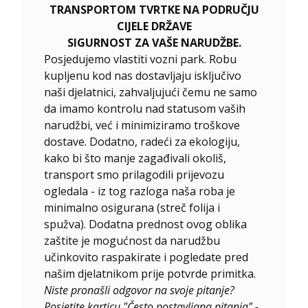
TRANSPORTOM TVRTKE NA PODRUČJU
CIJELE DRŽAVE
SIGURNOST ZA VAŠE NARUDŽBE.
Posjedujemo vlastiti vozni park. Robu
kupljenu kod nas dostavljaju isključivo
naši djelatnici, zahvaljujući čemu ne samo
da imamo kontrolu nad statusom vaših
narudžbi, već i minimiziramo troškove
dostave. Dodatno, radeći za ekologiju,
kako bi što manje zagađivali okoliš,
transport smo prilagodili prijevozu
ogledala - iz tog razloga naša roba je
minimalno osigurana (streč folija i
spužva). Dodatna prednost ovog oblika
zaštite je mogućnost da narudžbu
učinkovito raspakirate i pogledate pred
našim djelatnikom prije potvrde primitka.
Niste pronašli odgovor na svoje pitanje?
Posjetite karticu "Često postavljana pitanja" -