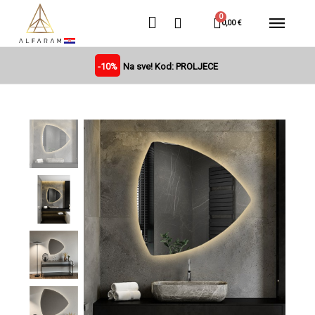
0,00 €
-10%
Na sve! Kod: PROLJECE