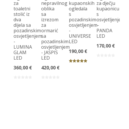
za
nepravilnog
kupaonskih
za dječju
toaletni
oblika
ogledala
kupaonicu
O
stolić iz
sa
s
s
k
dva
izrezom
pozadinskim
osvjetljenjem
og
dijela sa
za
osvjetljenjem
–
s 
pozadinskim
ormarić
-
PANDA
L
osvjetljenjem
sa
UNIVERSE
LED
po
-
pozadinskim
LED
os
170,00 €
LUMINA
osvjetljenjem
190,00 €
10
GLAM
- JASPIS
LED
LED
360,00 €
420,00 €