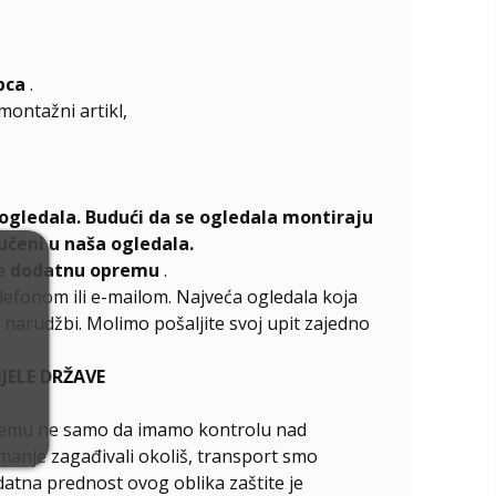
pca
.
emontažni artikl,
ogledala. Budući da se ogledala montiraju
učeni u naša ogledala.
te
dodatnu opremu
.
elefonom ili e-mailom. Najveća ogledala koja
narudžbi. Molimo pošaljite svoj upit zajedno
ELE DRŽAVE
ći čemu ne samo da imamo kontrolu nad
manje zagađivali okoliš, transport smo
odatna prednost ovog oblika zaštite je