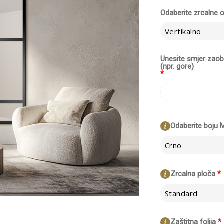
Odaberite zrcalne o
Vertikalno
Unesite smjer zaobl
(npr. gore)
*
Odaberite boju 
Crno
Zrcalna ploča
*
Standard
Zaštitna folija
*