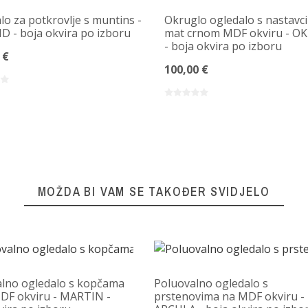
lo za potkrovlje s muntins -
Okruglo ogledalo s nastavc
 - boja okvira po izboru
mat crnom MDF okviru - O
- boja okvira po izboru
 €
100,00 €
MOŽDA BI VAM SE TAKOĐER SVIDJELO
lno ogledalo s kopčama
Poluovalno ogledalo s
MDF okviru - MARTIN -
prstenovima na MDF okviru -