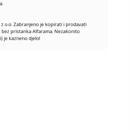
a.
z o.o. Zabranjeno je kopirati i prodavati
ala bez pristanka Alfarama. Nezakonito
i) je kazneno djelo!