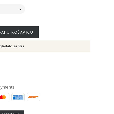
AJ U KOŠARICU
gledalo za Vas
ayments