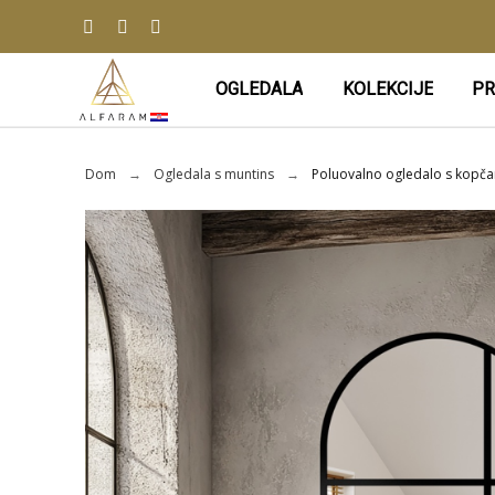
OGLEDALA
KOLEKCIJE
PR
Dom
Ogledala s muntins
Poluovalno ogledalo s kopčam