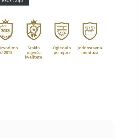
U RECENZIJU
izvodimo
Staklo
Ogledalo
Jednostavna
d 2013.
najviše
po mjeri
montaža
kvalitete