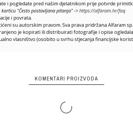
e i pogledate pred našim djelatnikom prije potvrde primitk
e karticu "Često postavljana pitanja" ->
https://alfaram.hr/faq
cije i povrata.
štićeni su autorskim pravom. Sva prava pridržana Alfaram sp. 
njeno je kopirati ili distribuirati fotografije i opise ogled
ualno vlasništvo (osobito u svrhu stjecanja financijske korist
KOMENTARI PROIZVODA