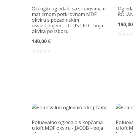
 muntins -
Okruglo ogledalo sa stupovima u
Ogleda
zboru
mat crnom potkrovnom MDF
ROLAND
okviru s pozadinskim
190,00
osvjetljenjem - LOTIS LED - boja
okvira po izboru
140,00 €
Poluovalno ogledalo s kopčama
Poluova
u loft MDF okviru - JACOB - boja
u loft 