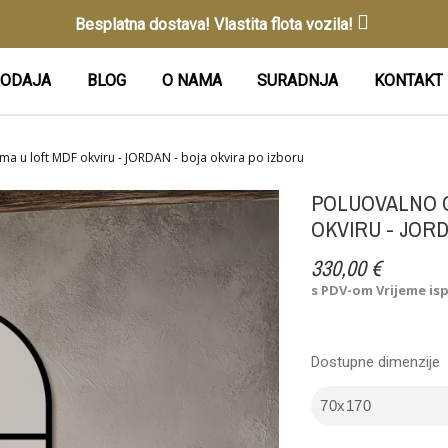
Besplatna dostava! Vlastita flota vozila!
ODAJA
BLOG
O NAMA
SURADNJA
KONTAKT
a u loft MDF okviru - JORDAN - boja okvira po izboru
POLUOVALNO 
OKVIRU - JORD
330,00 €
s PDV-om
Vrijeme is
Dostupne dimenzije