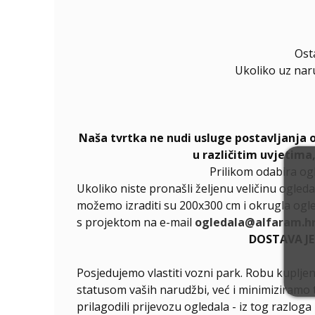
Ost
Ukoliko uz nar
Naša tvrtka ne nudi usluge postavljanja 
u različitim uvjetima
Prilikom odabira og
Ukoliko niste pronašli željenu veličinu ogleda
možemo izraditi su 200x300 cm i okrugla ogle
s projektom na e-mail
ogledala@alfaram.h
DOSTAVA J
Posjedujemo vlastiti vozni park. Robu kupljen
statusom vaših narudžbi, već i minimiziramo 
prilagodili prijevozu ogledala - iz tog razlog