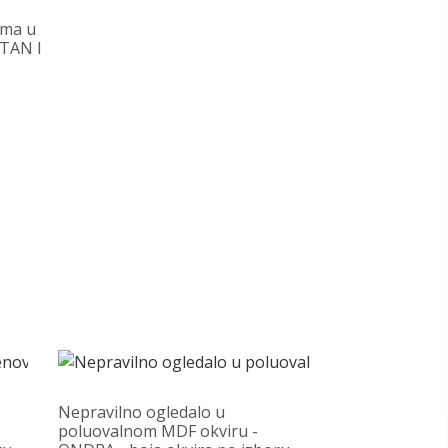
ima u
Okruglo o
KTAN I
mat crnom
- boja okv
100,00 €
Nepravilno ogledalo u
poluovalnom MDF okviru -