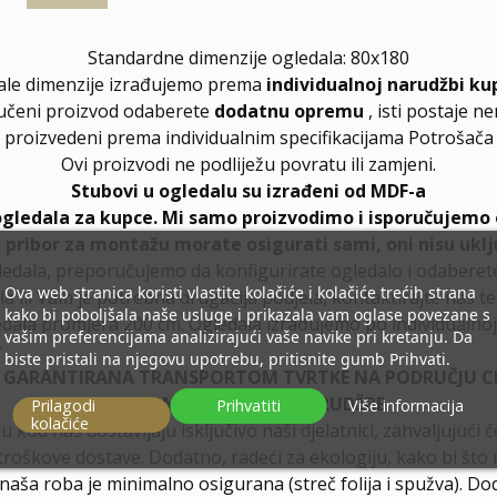
Standardne dimenzije ogledala: 80x180
ale dimenzije izrađujemo prema
individualnoj narudžbi ku
učeni proizvod odaberete
dodatnu opremu
, isti postaje n
proizvedeni prema individualnim specifikacijama Potrošača
Ovi proizvodi ne podliježu povratu ili zamjeni.
Stubovi u ogledalu su izrađeni od MDF-a
ogledala za kupce. Mi samo proizvodimo i isporučujemo 
, pribor za montažu morate osigurati sami, oni nisu uklj
ledala, preporučujemo da konfigurirate ogledalo i odabere
Ova web stranica koristi vlastite kolačiće i kolačiće trećih strana
la ili Vam je potrebna drugačija podjela, kontaktirajte nas t
kako bi poboljšala naše usluge i prikazala vam oglase povezane s
dala promjera 200 cm. Ogledala izrađujemo po individualnoj 
vašim preferencijama analizirajući vaše navike pri kretanju. Da
r
biste pristali na njegovu upotrebu, pritisnite gumb Prihvati.
E GARANTIRANA TRANSPORTOM TVRTKE NA PODRUČJU CIJ
SIGURNOST ZA VAŠE NARUDŽBE.
Prilagodi
Prihvatiti
Više informacija
kolačiće
u kod nas dostavljaju isključivo naši djelatnici, zahvaljuju
troškove dostave. Dodatno, radeći za ekologiju, kako bi što 
a naša roba je minimalno osigurana (streč folija i spužva). D