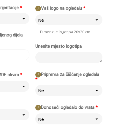
rijentacije
*
Vaš logo na ogledalu
*
Ne
Dimenzije logotipa 20x20 cm.
jenog dijela
Unesite mjesto logotipa
Priprema za čišćenje ogledala
MDF okvira
*
*
Ne
Donoseći ogledalo do vrata
*
Ne