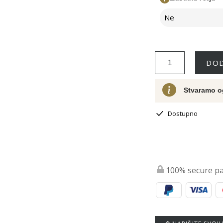
Ne
DOD
Stvaramo o
Dostupno
100% secure p