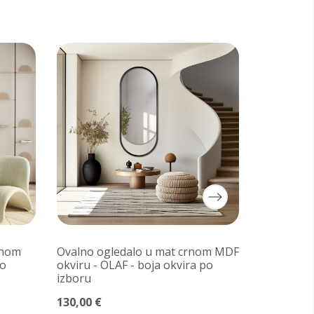
rnom
Ovalno ogledalo u mat crnom MDF
Set okrug
po
okviru - OLAF - boja okvira po
u tankom 
izboru
170,00 €
130,00 €