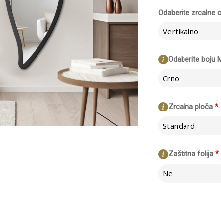
Odaberite zrcalne o
Vertikalno
Odaberite boju 
Crno
Zrcalna ploča
*
Standard
Zaštitna folija
*
Ne