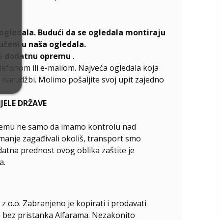
ogledala. Budući da se ogledala montiraju
učeni u naša ogledala.
te
dodatnu opremu
.
elefonom ili e-mailom. Najveća ogledala koja
narudžbi. Molimo pošaljite svoj upit zajedno
ELE DRŽAVE
ći čemu ne samo da imamo kontrolu nad
manje zagađivali okoliš, transport smo
odatna prednost ovog oblika zaštite je
a.
z o.o. Zabranjeno je kopirati i prodavati
ala bez pristanka Alfarama. Nezakonito