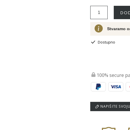
DOD
Stvaramo o
Dostupno
100% secure p
NAPIŠITE SVOJ