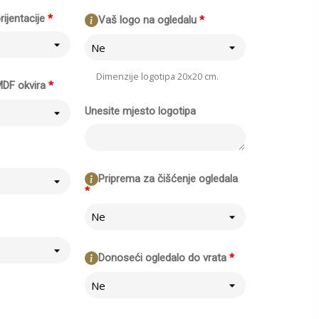
rijentacije
*
Vaš logo na ogledalu
*
Ne
Dimenzije logotipa 20x20 cm.
MDF okvira
*
Unesite mjesto logotipa
Priprema za čišćenje ogledala
*
Ne
Donoseći ogledalo do vrata
*
Ne