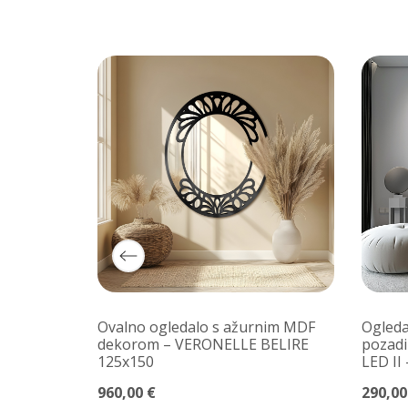
ika u
Ovalno ogledalo s ažurnim MDF
Ogleda
RU
dekorom – VERONELLE BELIRE
pozadi
125x150
LED II
960,00 €
290,00