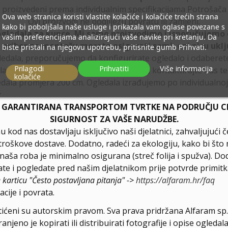
proizvedeni prema individualnim specifikacijama Potrošača
Ova web stranica koristi vlastite kolačiće i kolačiće trećih strana
Ovi proizvodi ne podliježu povratu ili zamjeni.
kako bi poboljšala naše usluge i prikazala vam oglase povezane s
ogledala za kupce. Mi samo proizvodimo i isporučujemo 
vašim preferencijama analizirajući vaše navike pri kretanju. Da
, pribor za montažu morate osigurati sami, oni nisu uklj
biste pristali na njegovu upotrebu, pritisnite gumb Prihvati.
ledala, preporučujemo da konfigurirate ogledalo i odabere
Prilagodi
Prihvatiti
Više informacija
la ili Vam je potrebna drugačija podjela, kontaktirajte nas t
kolačiće
dala promjera 200 cm. Ogledala izrađujemo po individualnoj 
r
E GARANTIRANA TRANSPORTOM TVRTKE NA PODRUČJU CIJ
SIGURNOST ZA VAŠE NARUDŽBE.
u kod nas dostavljaju isključivo naši djelatnici, zahvaljuju
troškove dostave. Dodatno, radeći za ekologiju, kako bi što 
a naša roba je minimalno osigurana (streč folija i spužva). D
e i pogledate pred našim djelatnikom prije potvrde primitk
e karticu "Često postavljana pitanja" ->
https://alfaram.hr/faq
cije i povrata.
štićeni su autorskim pravom. Sva prava pridržana Alfaram sp. 
njeno je kopirati ili distribuirati fotografije i opise ogled