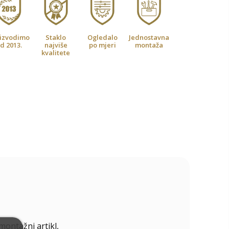
izvodimo
Staklo
Ogledalo
Jednostavna
d 2013.
najviše
po mjeri
montaža
kvalitete
emontažni artikl,