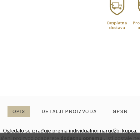
Besplatna
Pro
dostava
o
OPIS
DETALJI PROIZVODA
GPSR
Ogledalo se izrađuje prema individualnoj narudžbi kupca.
učeni proizvod odaberete
dodatnu opremu
, isti postaje n