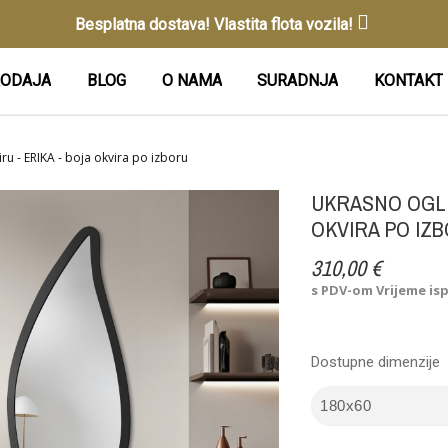
Besplatna dostava! Vlastita flota vozila!
ODAJA
BLOG
O NAMA
SURADNJA
KONTAKT
u - ERIKA - boja okvira po izboru
UKRASNO OGLE
OKVIRA PO IZ
310,00 €
s PDV-om
Vrijeme is
Dostupne dimenzije