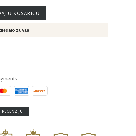
AJ U KOŠARICU
gledalo za Vas
ayments
U RECENZIJU