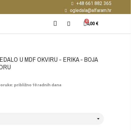
+48 661 882 365
ogledala@alfaram.hr
0,00 €
DALO U MDF OKVIRU - ERIKA - BOJA
BORU
poruke: približno 10 radnih dana