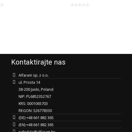
Kontaktirajte nas
Alfaram sp. z o.o.
ul. Prosta 14
38-200 Jasło, Poland
NIP: PL6852352767
KRS: 0001065703
REGON: 526778330
(DE) +48 661 882 365
(EN) +48 661 882 365
ogledala@alfaram.hr