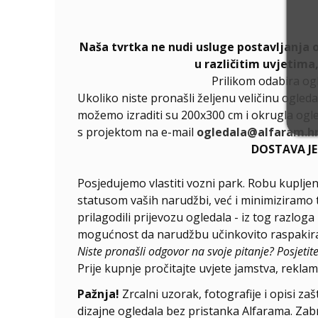
Naša tvrtka ne nudi usluge postavljanja 
u različitim uvjetima
Prilikom odabira og
Ukoliko niste pronašli željenu veličinu ogleda
možemo izraditi su 200x300 cm i okrugla ogle
s projektom na e-mail
ogledala@alfaram.h
DOSTAVA J
Posjedujemo vlastiti vozni park. Robu kupljen
statusom vaših narudžbi, već i minimiziramo 
prilagodili prijevozu ogledala - iz tog razlog
mogućnost da narudžbu učinkovito raspakirat
Niste pronašli odgovor na svoje pitanje? Posjetit
Prije kupnje pročitajte uvjete jamstva, reklama
Pažnja!
Zrcalni uzorak, fotografije i opisi za
dizajne ogledala bez pristanka Alfarama. Zabra