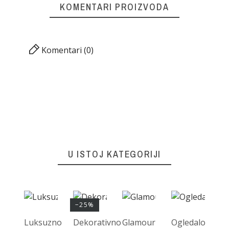
KOMENTARI PROIZVODA
Komentari (0)
U ISTOJ KATEGORIJI
−25%
Luksuzno
Dekorativno
Glamour
Ogledalo