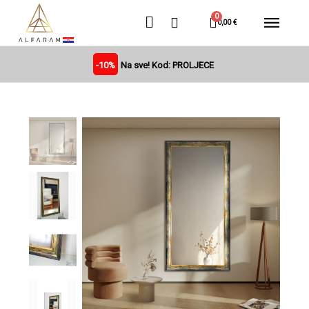
0,00 €
-10%
Na sve! Kod: PROLJECE