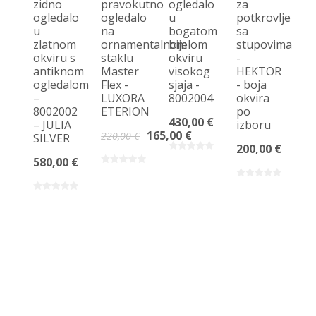
zidno
pravokutno
ogledalo
za
ogledalo
ogledalo
u
potkrovlje
P
u
na
bogatom
sa
og
zlatnom
ornamentalnom
bijelom
stupovima
n
okviru s
staklu
okviru
-
po
antiknom
Master
visokog
HEKTOR
s
ogledalom
Flex -
sjaja -
- boja
om
–
LUXORA
8002004
okvira
R
8002002
ETERION
po
- 
430,00 €
– JULIA
izboru
ok
165,00 €
220,00 €
SILVER
p
200,00 €
iz
580,00 €
50