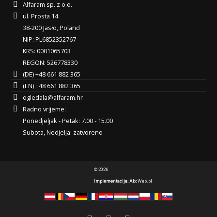
Alfaram sp. z o.o.
ul. Prosta 14
38-200 Jasło, Poland
NIP: PL6852352767
KRS: 0001065703
REGON: 526778330
(DE) +48 661 882 365
(EN) +48 661 882 365
ogledala@alfaram.hr
Radno vrijeme:
Ponedjeljak - Petak: 7.00 - 15.00
Subota, Nedjelja: zatvoreno
© 2026
Implementacija:
AbcWeb.pl