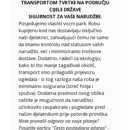
TRANSPORTOM TVRTKE NA PODRUČJU
CIJELE DRŽAVE
SIGURNOST ZA VAŠE NARUDŽBE.
Posjedujemo vlastiti vozni park. Robu
kupljenu kod nas dostavljaju isključivo
naši djelatnici, zahvaljujući čemu ne samo
da imamo kontrolu nad statusom vaših
narudžbi, već i minimiziramo troškove
dostave. Dodatno, radeći za ekologiju,
kako bi što manje zagađivali okoliš,
transport smo prilagodili prijevozu
ogledala - iz tog razloga naša roba je
minimalno osigurana (streč folija i
spužva). Dodatna prednost ovog oblika
zaštite je mogućnost da narudžbu
učinkovito raspakirate i pogledate pred
našim djelatnikom prije potvrde primitka.
Niste pronašli odgovor na svoje pitanje?
Posjetite karticu "Često postavljana pitanja" -