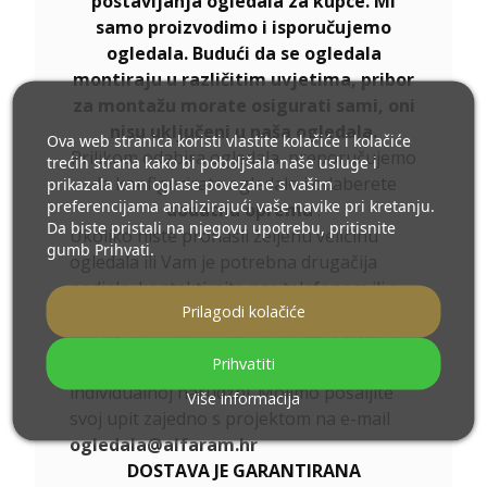
postavljanja ogledala za kupce. Mi
samo proizvodimo i isporučujemo
ogledala. Budući da se ogledala
montiraju u različitim uvjetima, pribor
za montažu morate osigurati sami, oni
nisu uključeni u naša ogledala.
Ova web stranica koristi vlastite kolačiće i kolačiće
Prilikom odabira ogledala, preporučujemo
trećih strana kako bi poboljšala naše usluge i
da konfigurirate ogledalo i odaberete
prikazala vam oglase povezane s vašim
preferencijama analizirajući vaše navike pri kretanju.
dodatnu opremu
.
Da biste pristali na njegovu upotrebu, pritisnite
Ukoliko niste pronašli željenu veličinu
gumb Prihvati.
ogledala ili Vam je potrebna drugačija
podjela, kontaktirajte nas telefonom ili e-
Prilagodi kolačiće
mailom. Najveća ogledala koja možemo
izraditi su 200x300 cm i okrugla ogledala
Prihvatiti
promjera 200 cm. Ogledala izrađujemo po
individualnoj narudžbi. Molimo pošaljite
Više informacija
svoj upit zajedno s projektom na e-mail
ogledala@alfaram.hr
DOSTAVA JE GARANTIRANA