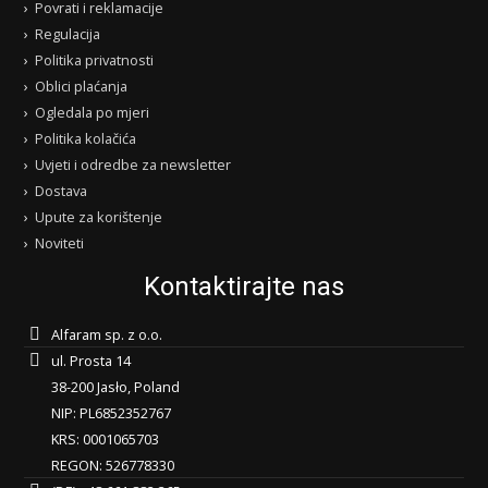
Povrati i reklamacije
Regulacija
Politika privatnosti
Oblici plaćanja
Ogledala po mjeri
Politika kolačića
Uvjeti i odredbe za newsletter
Dostava
Upute za korištenje
Noviteti
Kontaktirajte nas
Alfaram sp. z o.o.
ul. Prosta 14
38-200 Jasło, Poland
NIP: PL6852352767
KRS: 0001065703
REGON: 526778330