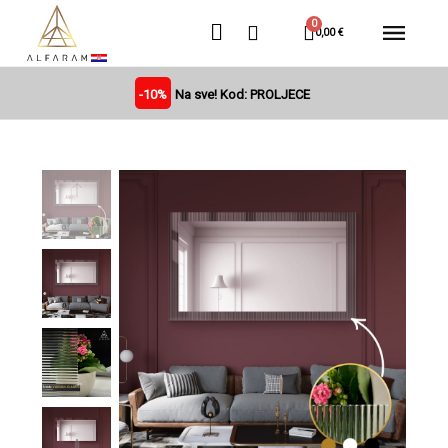
0,00 €
-10%
Na sve! Kod: PROLJECE