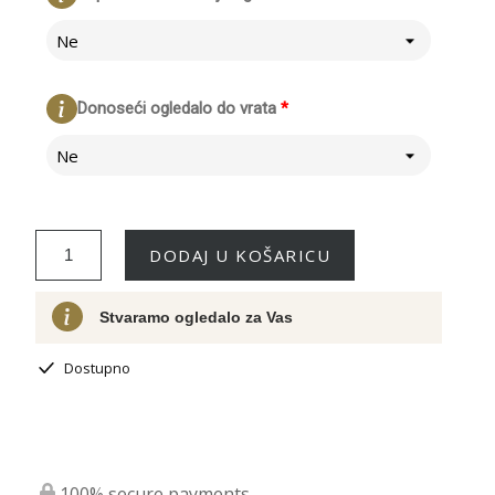
Ne
Donoseći ogledalo do vrata
*
Ne
DODAJ U KOŠARICU
Stvaramo ogledalo za Vas
Dostupno
100% secure payments