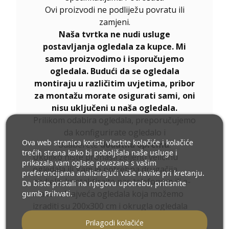
Ovi proizvodi ne podliježu povratu ili
zamjeni.
Naša tvrtka ne nudi usluge
postavljanja ogledala za kupce. Mi
samo proizvodimo i isporučujemo
ogledala. Budući da se ogledala
montiraju u različitim uvjetima, pribor
za montažu morate osigurati sami, oni
nisu uključeni u naša ogledala.
Prilikom odabira ogledala, preporučujemo
da konfigurirate ogledalo i
Ova web stranica koristi vlastite kolačiće i kolačiće
odaberete
dodatnu opremu
.
trećih strana kako bi poboljšala naše usluge i
Ukoliko niste pronašli željenu veličinu
prikazala vam oglase povezane s vašim
ogledala ili Vam je potrebna drugačija
preferencijama analizirajući vaše navike pri kretanju.
podjela, kontaktirajte nas telefonom ili e-
Da biste pristali na njegovu upotrebu, pritisnite
mailom. Najveća ogledala koja možemo
gumb Prihvati.
izraditi su 200x300 cm i okrugla ogledala
promjera 200 cm. Ogledala izrađujemo po
Prilagodi kolačiće