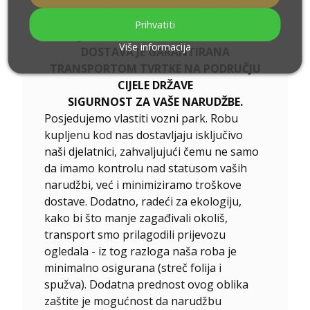
individualnoj narudžbi. Molimo pošaljite
svoj upit zajedno s projektom na e-
Prihvatiti
mail
ogledala@alfaram.hr
Više informacija
DOSTAVA JE GARANTIRANA
TRANSPORTOM TVRTKE NA PODRUČJU
CIJELE DRŽAVE
SIGURNOST ZA VAŠE NARUDŽBE.
Posjedujemo vlastiti vozni park. Robu
kupljenu kod nas dostavljaju isključivo
naši djelatnici, zahvaljujući čemu ne samo
da imamo kontrolu nad statusom vaših
narudžbi, već i minimiziramo troškove
dostave. Dodatno, radeći za ekologiju,
kako bi što manje zagađivali okoliš,
transport smo prilagodili prijevozu
ogledala - iz tog razloga naša roba je
minimalno osigurana (streč folija i
spužva). Dodatna prednost ovog oblika
zaštite je mogućnost da narudžbu