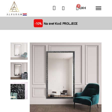
0,00 €
-10%
Na sve! Kod: PROLJECE