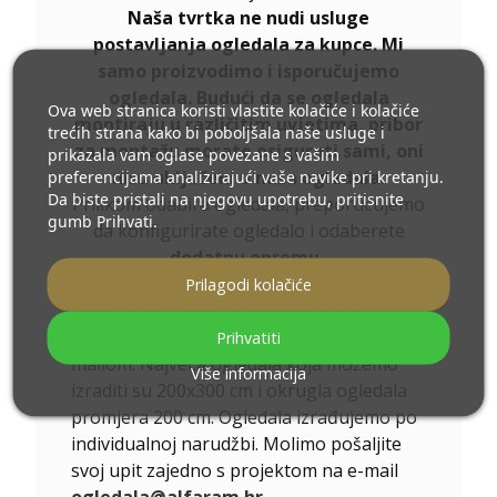
Naša tvrtka ne nudi usluge
postavljanja ogledala za kupce. Mi
samo proizvodimo i isporučujemo
ogledala. Budući da se ogledala
Ova web stranica koristi vlastite kolačiće i kolačiće
montiraju u različitim uvjetima, pribor
trećih strana kako bi poboljšala naše usluge i
za montažu morate osigurati sami, oni
prikazala vam oglase povezane s vašim
nisu uključeni u naša ogledala.
preferencijama analizirajući vaše navike pri kretanju.
Da biste pristali na njegovu upotrebu, pritisnite
Prilikom odabira ogledala, preporučujemo
gumb Prihvati.
da konfigurirate ogledalo i odaberete
dodatnu opremu
.
Ukoliko niste pronašli željenu veličinu
Prilagodi kolačiće
ogledala ili Vam je potrebna drugačija
podjela, kontaktirajte nas telefonom ili e-
Prihvatiti
mailom. Najveća ogledala koja možemo
Više informacija
izraditi su 200x300 cm i okrugla ogledala
promjera 200 cm. Ogledala izrađujemo po
individualnoj narudžbi. Molimo pošaljite
svoj upit zajedno s projektom na e-mail
ogledala@alfaram.hr