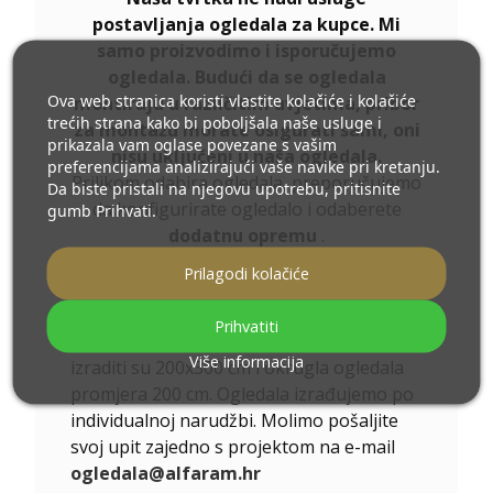
postavljanja ogledala za kupce. Mi
samo proizvodimo i isporučujemo
ogledala. Budući da se ogledala
Ova web stranica koristi vlastite kolačiće i kolačiće
montiraju u različitim uvjetima, pribor
trećih strana kako bi poboljšala naše usluge i
za montažu morate osigurati sami, oni
prikazala vam oglase povezane s vašim
nisu uključeni u naša ogledala.
preferencijama analizirajući vaše navike pri kretanju.
Prilikom odabira ogledala, preporučujemo
Da biste pristali na njegovu upotrebu, pritisnite
da konfigurirate ogledalo i odaberete
gumb Prihvati.
dodatnu opremu
.
Ukoliko niste pronašli željenu veličinu
Prilagodi kolačiće
ogledala ili Vam je potrebna drugačija
podjela, kontaktirajte nas telefonom ili e-
Prihvatiti
mailom. Najveća ogledala koja možemo
Više informacija
izraditi su 200x300 cm i okrugla ogledala
promjera 200 cm. Ogledala izrađujemo po
individualnoj narudžbi. Molimo pošaljite
svoj upit zajedno s projektom na e-mail
ogledala@alfaram.hr