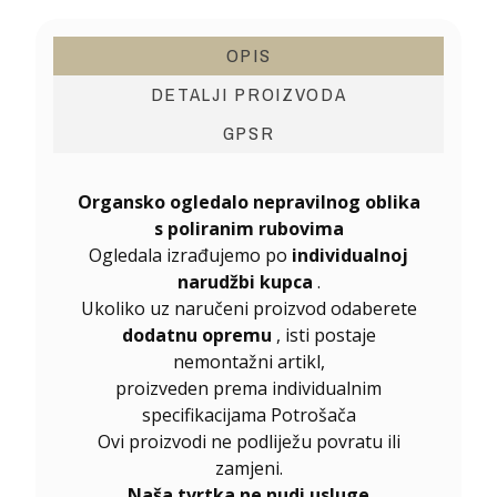
OPIS
DETALJI PROIZVODA
GPSR
Organsko ogledalo nepravilnog oblika
s poliranim rubovima
Ogledala izrađujemo po
individualnoj
narudžbi kupca
.
Ukoliko uz naručeni proizvod odaberete
dodatnu opremu
, isti postaje
nemontažni artikl,
proizveden prema individualnim
specifikacijama Potrošača
Ovi proizvodi ne podliježu povratu ili
zamjeni.
Naša tvrtka ne nudi usluge