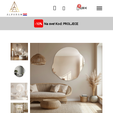
0,00 €
-10%
Na sve! Kod: PROLJECE