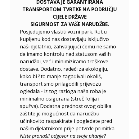
DOSTAVA JE GARANTIRANA
TRANSPORTOM TVRTKE NA PODRUČJU
CIJELE DRŽAVE
SIGURNOST ZA VAŠE NARUDŽBE.
Posjedujemo vlastiti vozni park. Robu
kupljenu kod nas dostavljaju isključivo
naši djelatnici, zahvaljujući čemu ne samo
da imamo kontrolu nad statusom vaših
narudžbi, već i minimiziramo troškove
dostave. Dodatno, radeći za ekologiju,
kako bi što manje zagađivali okoliš,
transport smo prilagodili prijevozu
ogledala - iz tog razloga naša roba je
minimalno osigurana (streč folija i
spužva). Dodatna prednost ovog oblika
zaštite je mogućnost da narudžbu
učinkovito raspakirate i pogledate pred
našim djelatnikom prije potvrde primitka.
Niste pronašli odgovor na svoje pitanje?