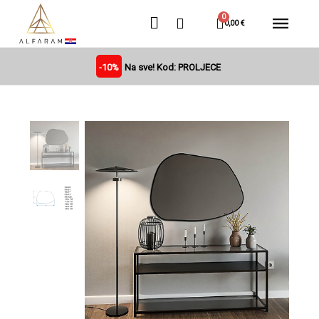
0,00 €
-10%
Na sve! Kod: PROLJECE