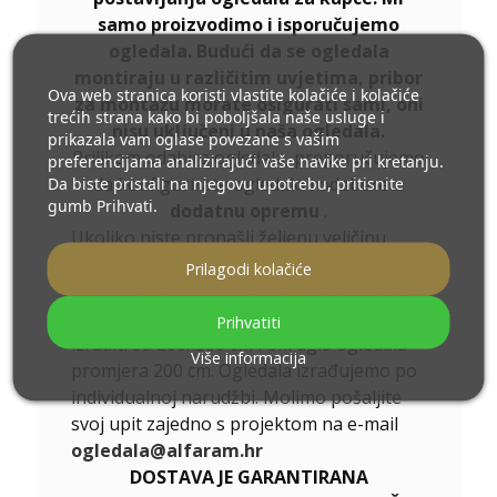
samo proizvodimo i isporučujemo
ogledala. Budući da se ogledala
montiraju u različitim uvjetima, pribor
Ova web stranica koristi vlastite kolačiće i kolačiće
za montažu morate osigurati sami, oni
trećih strana kako bi poboljšala naše usluge i
nisu uključeni u naša ogledala.
prikazala vam oglase povezane s vašim
Prilikom odabira ogledala, preporučujemo
preferencijama analizirajući vaše navike pri kretanju.
da konfigurirate ogledalo i odaberete
Da biste pristali na njegovu upotrebu, pritisnite
gumb Prihvati.
dodatnu opremu
.
Ukoliko niste pronašli željenu veličinu
ogledala ili Vam je potrebna drugačija
Prilagodi kolačiće
podjela, kontaktirajte nas telefonom ili e-
mailom. Najveća ogledala koja možemo
Prihvatiti
izraditi su 200x300 cm i okrugla ogledala
Više informacija
promjera 200 cm. Ogledala izrađujemo po
individualnoj narudžbi. Molimo pošaljite
svoj upit zajedno s projektom na e-mail
ogledala@alfaram.hr
DOSTAVA JE GARANTIRANA