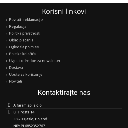
Korisni linkovi
Povrati i reklamacije
Regulacija
Politika privatnosti
Oblici plaćanja
Ogledala po mjeri
Politika kolačića
Uvjeti i odredbe za newsletter
Dostava
Upute za korištenje
Noviteti
Kontaktirajte nas
Alfaram sp. z o.o.
ul. Prosta 14
38-200 Jasło, Poland
NIP: PL6852352767