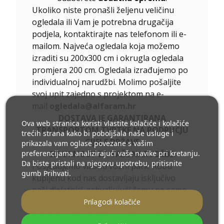
Ukoliko niste pronašli željenu veličinu
ogledala ili Vam je potrebna drugačija
podjela, kontaktirajte nas telefonom ili e-
mailom. Najveća ogledala koja možemo
izraditi su 200x300 cm i okrugla ogledala
promjera 200 cm. Ogledala izrađujemo po
individualnoj narudžbi. Molimo pošaljite
svoj upit zajedno s projektom na e-
mail
ogledala@alfaram.hr
DOSTAVA JE GARANTIRANA
Ova web stranica koristi vlastite kolačiće i kolačiće
TRANSPORTOM TVRTKE NA PODRUČJU
trećih strana kako bi poboljšala naše usluge i
CIJELE DRŽAVE
prikazala vam oglase povezane s vašim
preferencijama analizirajući vaše navike pri kretanju.
SIGURNOST ZA VAŠE NARUDŽBE.
Da biste pristali na njegovu upotrebu, pritisnite
Posjedujemo vlastiti vozni park. Robu
gumb Prihvati.
kupljenu kod nas dostavljaju isključivo
naši djelatnici, zahvaljujući čemu ne samo
da imamo kontrolu nad statusom vaših
Prilagodi kolačiće
narudžbi, već i minimiziramo troškove