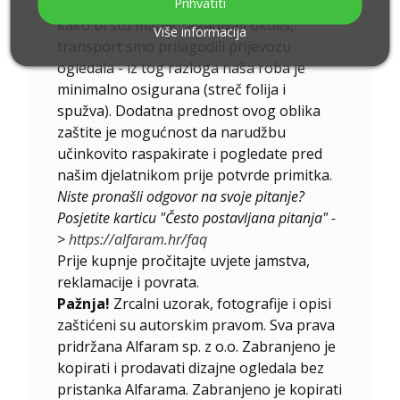
dostave. Dodatno, radeći za ekologiju,
Prihvatiti
kako bi što manje zagađivali okoliš,
Više informacija
transport smo prilagodili prijevozu
ogledala - iz tog razloga naša roba je
minimalno osigurana (streč folija i
spužva). Dodatna prednost ovog oblika
zaštite je mogućnost da narudžbu
učinkovito raspakirate i pogledate pred
našim djelatnikom prije potvrde primitka.
Niste pronašli odgovor na svoje pitanje?
Posjetite karticu "Često postavljana pitanja" -
>
https://alfaram.hr/faq
Prije kupnje pročitajte uvjete jamstva,
reklamacije i povrata.
Pažnja!
Zrcalni uzorak, fotografije i opisi
zaštićeni su autorskim pravom. Sva prava
pridržana Alfaram sp. z o.o. Zabranjeno je
kopirati i prodavati dizajne ogledala bez
pristanka Alfarama. Zabranjeno je kopirati