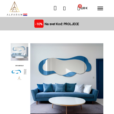
0,00 €
-10%
Na sve! Kod: PROLJECE