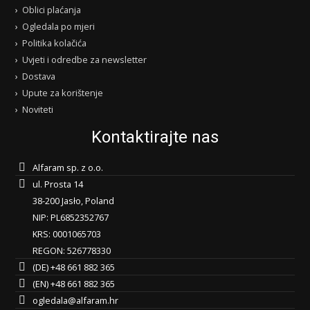
Oblici plaćanja
Ogledala po mjeri
Politika kolačića
Uvjeti i odredbe za newsletter
Dostava
Upute za korištenje
Noviteti
Kontaktirajte nas
Alfaram sp. z o.o.
ul. Prosta 14
38-200 Jasło, Poland
NIP: PL6852352767
KRS: 0001065703
REGON: 526778330
(DE) +48 661 882 365
(EN) +48 661 882 365
ogledala@alfaram.hr