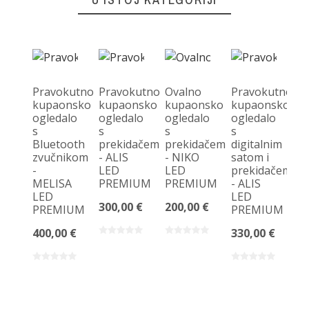
Pravokutno
Pravokutno
Ovalno
Pravokutno
kupaonsko
kupaonsko
kupaonsko
kupaonsko
ogledalo
ogledalo
ogledalo
ogledalo
K
s
s
s
s
og
Bluetooth
prekidačem
prekidačem
digitalnim
ne
zvučnikom
- ALIS
- NIKO
satom i
ob
-
LED
LED
prekidačem
v
MELISA
PREMIUM
PREMIUM
- ALIS
st
LED
LED
-
300,00 €
200,00 €
PREMIUM
PREMIUM
B
L
400,00 €
330,00 €
P
32