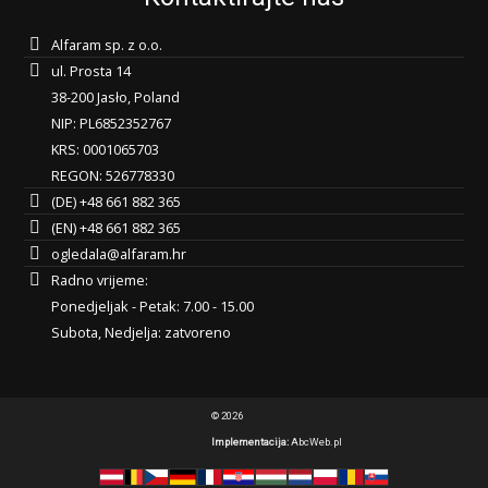
Alfaram sp. z o.o.
ul. Prosta 14
38-200 Jasło, Poland
NIP: PL6852352767
KRS: 0001065703
REGON: 526778330
(DE) +48 661 882 365
(EN) +48 661 882 365
ogledala@alfaram.hr
Radno vrijeme:
Ponedjeljak - Petak: 7.00 - 15.00
Subota, Nedjelja: zatvoreno
© 2026
Implementacija:
AbcWeb.pl