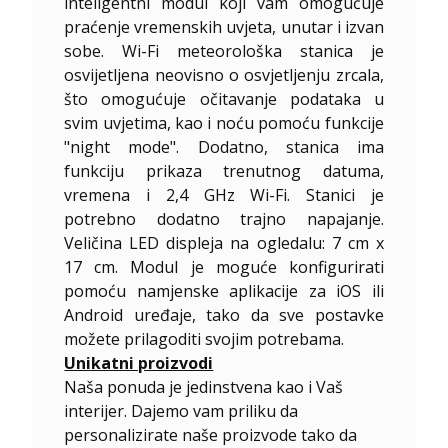
inteligentni modul koji vam omogućuje
praćenje vremenskih uvjeta, unutar i izvan
sobe. Wi-Fi meteorološka stanica je
osvijetljena neovisno o osvjetljenju zrcala,
što omogućuje očitavanje podataka u
svim uvjetima, kao i noću pomoću funkcije
"night mode". Dodatno, stanica ima
funkciju prikaza trenutnog datuma,
vremena i 2,4 GHz Wi-Fi. Stanici je
potrebno dodatno trajno napajanje.
Veličina LED displeja na ogledalu: 7 cm x
17 cm. Modul je moguće konfigurirati
pomoću namjenske aplikacije za iOS ili
Android uređaje, tako da sve postavke
možete prilagoditi svojim potrebama.
Unikatni proizvodi
Naša ponuda je jedinstvena kao i Vaš
interijer. Dajemo vam priliku da
personalizirate naše proizvode tako da