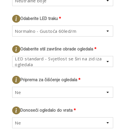
Neutralne boje
Odaberite LED traku
*
Normalno - Gustoća 60led/m
Odaberite stil završne obrade ogledala
*
LED standard - Svjetlost se širi na zid iza
ogledala
Priprema za čišćenje ogledala
*
Ne
Donoseći ogledalo do vrata
*
Ne