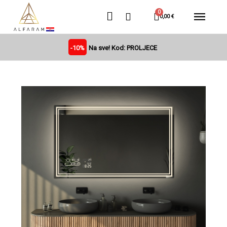
0,00 €
-10%
Na sve! Kod: PROLJECE