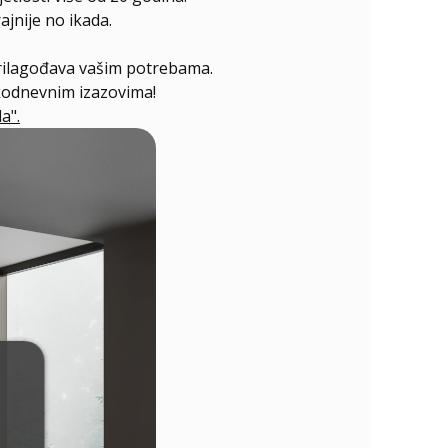
jnije no ikada.
prilagođava vašim potrebama.
akodnevnim izazovima!
a".