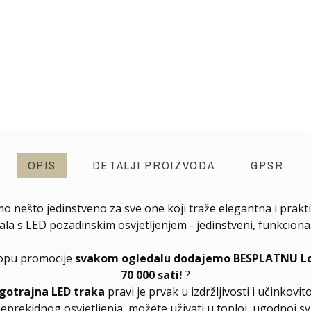
OPIS
DETALJI PROIZVODA
GPSR
mo nešto jedinstveno za sve one koji traže elegantna i prakti
s LED pozadinskim osvjetljenjem - jedinstveni, funkcionalni
klopu promocije
svakom ogledalu dodajemo BESPLATNU Long
70 000 sati!
?
gotrajna LED traka
pravi je prvak u izdržljivosti i učinkovito
neprekidnog osvjetljenja, možete uživati u toploj, ugodnoj svj