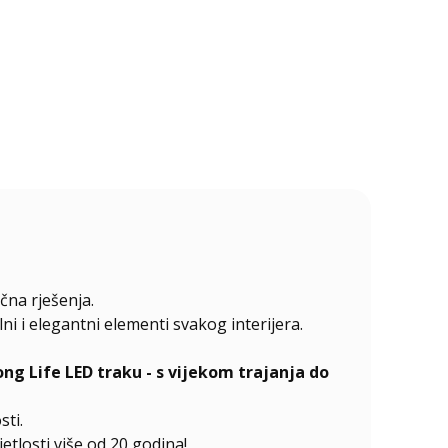
čna rješenja.
 i elegantni elementi svakog interijera.
 Life LED traku - s vijekom trajanja do
sti.
etlosti više od 20 godina!