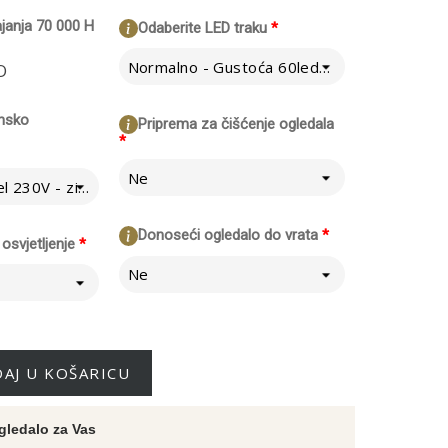
ajanja 70 000 H
Odaberite LED traku
*
Normalno - Gustoća 60led/m
O
insko
Priprema za čišćenje ogledala
*
Ne
Direktno na kabel 230V - zidni prekidač
Donoseći ogledalo do vrata
*
osvjetljenje
*
Ne
AJ U KOŠARICU
gledalo za Vas