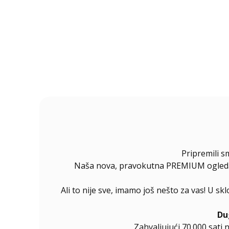
Pripremili s
Naša nova, pravokutna PREMIUM ogledala 
Ali to nije sve, imamo još nešto za vas! U s
Du
Zahvaljujući 70.000 sati 