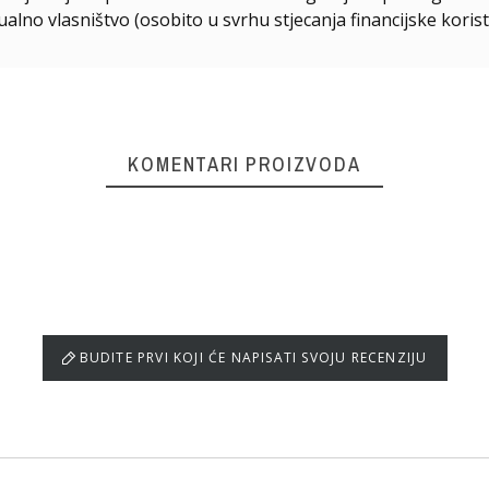
ualno vlasništvo (osobito u svrhu stjecanja financijske korist
KOMENTARI PROIZVODA
BUDITE PRVI KOJI ĆE NAPISATI SVOJU RECENZIJU