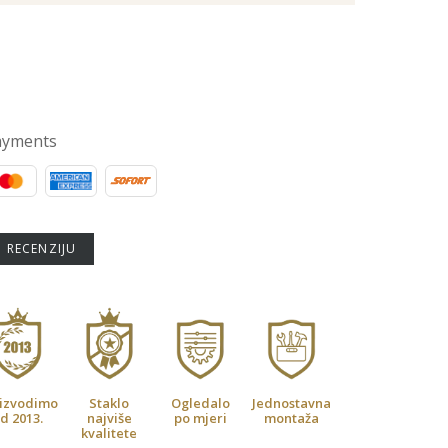
ayments
U RECENZIJU
izvodimo
Staklo
Ogledalo
Jednostavna
d 2013.
najviše
po mjeri
montaža
kvalitete