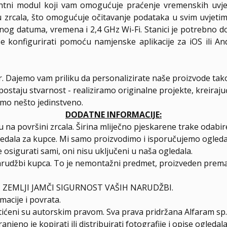
entni modul koji vam omogućuje praćenje vremenskih uvjet
nju zrcala, što omogućuje očitavanje podataka u svim uvjet
nog datuma, vremena i 2,4 GHz Wi-Fi. Stanici je potrebno do
 konfigurirati pomoću namjenske aplikacije za iOS ili A
er. Dajemo vam priliku da personalizirate naše proizvode tak
postaju stvarnost - realiziramo originalne projekte, kreiraj
amo nešto jedinstveno.
DODATNE INFORMACIJE:
 na površini zrcala. Širina mliječno pjeskarene trake odab
ledala za kupce. Mi samo proizvodimo i isporučujemo ogleda
 osigurati sami, oni nisu uključeni u naša ogledala.
arudžbi kupca. To je nemontažni predmet, proizveden prema 
 ZEMLJI JAMČI SIGURNOST VAŠIH NARUDŽBI.
macije i povrata.
štićeni su autorskim pravom. Sva prava pridržana Alfaram sp. 
njeno je kopirati ili distribuirati fotografije i opise ogled