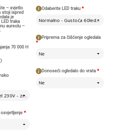
e – svjetlo
Odaberite LED traku
*
stoji ispred
edala je
Normalno - Gustoća 60led/m
 LED traka
snu aureolu –
.
Priprema za čišćenje ogledala
*
ajanja 70 000 H
Ne
O
Donoseći ogledalo do vrata
*
insko
Ne
Direktno na kabel 230V - zidni prekidač
osvjetljenje
*