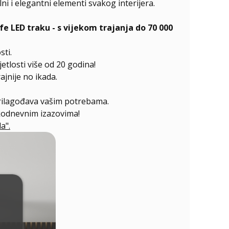
 i elegantni elementi svakog interijera.
 LED traku - s vijekom trajanja do 70 000
sti.
etlosti više od 20 godina!
jnije no ikada.
prilagođava vašim potrebama.
akodnevnim izazovima!
a".