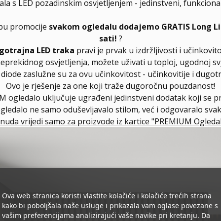
s LED pozadinskim osvjetljenjem - jedinstveni, funkcionalni
lopu promocije
svakom ogledalu dodajemo GRATIS Long Life
sati!
?
gotrajna LED traka
pravi je prvak u izdržljivosti i učinkovito
neprekidnog osvjetljenja, možete uživati u toploj, ugodnoj svj
ode zaslužne su za ovu učinkovitost - učinkovitije i dugotra
Ovo je rješenje za one koji traže dugoročnu pouzdanost!
 ogledalo uključuje ugrađeni jedinstveni dodatak koji se 
ogledalo ne samo oduševljavalo stilom, već i odgovaralo sv
nuda vrijedi samo za proizvode iz kartice "PREMIUM Ogledal
Ova web stranica koristi vlastite kolačiće i kolačiće trećih strana
kako bi poboljšala naše usluge i prikazala vam oglase povezane s
vašim preferencijama analizirajući vaše navike pri kretanju. Da