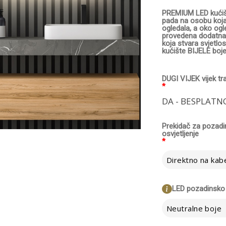
PREMIUM LED kućišt
pada na osobu koja 
ogledala, a oko ogl
provedena dodatna
koja stvara svjetlo
kućište BIJELE boje
DUGI VIJEK vijek tr
*
DA - BESPLATN
Prekidač za pozad
osvjetljenje
*
LED pozadinsko 
Neutralne boje