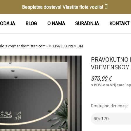
Besplatna dostava! Vlastita flota vozila!
ODAJA
BLOG
O NAMA
SURADNJA
KONTAKT
alo s vremenskom stanicom - MELISA LED PREMIUM
PRAVOKUTNO 
VREMENSKOM S
370,00 €
s PDV-om
Vrijeme is
Dostupne dimenzije