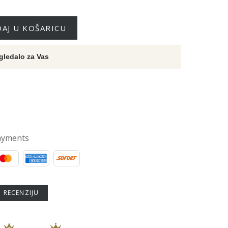
AJ U KOŠARICU
gledalo za Vas
ayments
U RECENZIJU