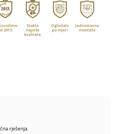
izvodimo
Staklo
Ogledalo
Jednostavna
d 2013.
najviše
po mjeri
montaža
kvalitete
čna rješenja.