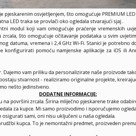
je pjeskarenim osvjetljenjem, što omogućuje PREMIUM LED e
a LED traka se provlači oko ogledala stvarajući sjaj .
entni modul koji vam omogućuje praćenje vremenskih uvjet
nju zrcala, što omogućuje očitavanje podataka u svim uvjet
nog datuma, vremena i 2,4 GHz Wi-Fi. Stanici je potrebno do
 konfigurirati pomoću namjenske aplikacije za iOS ili A
er. Dajemo vam priliku da personalizirate naše proizvode tak
postaju stvarnost - realiziramo originalne projekte, kreiraj
amo nešto jedinstveno.
DODATNE INFORMACIJE:
 na površini zrcala. Širina mliječno pjeskarene trake odab
ledala za kupce. Mi samo proizvodimo i isporučujemo ogleda
 osigurati sami, oni nisu uključeni u naša ogledala.
arudžbi kupca. To je nemontažni predmet, proizveden prema 