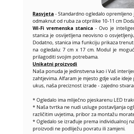
Rasvjeta
- Standardno ogledalo opremljeno 
odmaknut od ruba za otprilike 10-11 cm Dodatn
Wi-Fi vremenska stanica
- Ovo je intelig
stanica je osvijetljena neovisno o osvjetlje
Dodatno, stanica ima funkciju prikaza trenut
na ogledalu: 7 cm x 17 cm. Modul je moguće
prilagoditi svojim potrebama.
Unikatni proizvodi
Naša ponuda je jedinstvena kao i Vaš interij
zahtjevima. Alfaram je mjesto gdje vaše ideje 
ukus, naša preciznost izrade - zajedno stvar
* Ogledalo ima mliječno pjeskarenu LED traku
* Naša tvrtka ne nudi usluge postavljanja og
različitim uvjetima, pribor za montažu morate
*
Ogledalo se izrađuje prema individualnoj n
proizvodi ne podliježu povratu ili zamjeni.