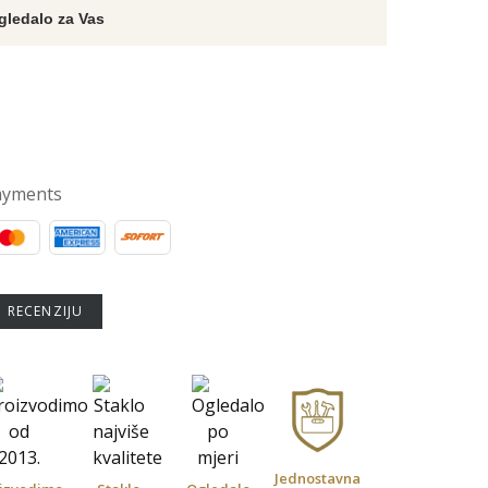
gledalo za Vas
ayments
U RECENZIJU
Jednostavna