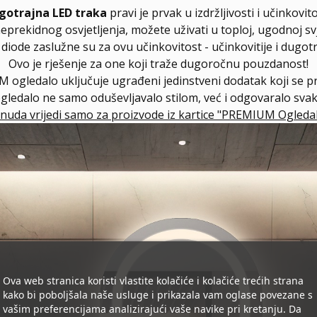
gotrajna LED traka
pravi je prvak u izdržljivosti i učinkovito
neprekidnog osvjetljenja, možete uživati u toploj, ugodnoj svj
ode zaslužne su za ovu učinkovitost - učinkovitije i dugotra
Ovo je rješenje za one koji traže dugoročnu pouzdanost!
 ogledalo uključuje ugrađeni jedinstveni dodatak koji se 
ogledalo ne samo oduševljavalo stilom, već i odgovaralo sv
nuda vrijedi samo za proizvode iz kartice "PREMIUM Ogledal
Ova web stranica koristi vlastite kolačiće i kolačiće trećih strana
kako bi poboljšala naše usluge i prikazala vam oglase povezane s
vašim preferencijama analizirajući vaše navike pri kretanju. Da