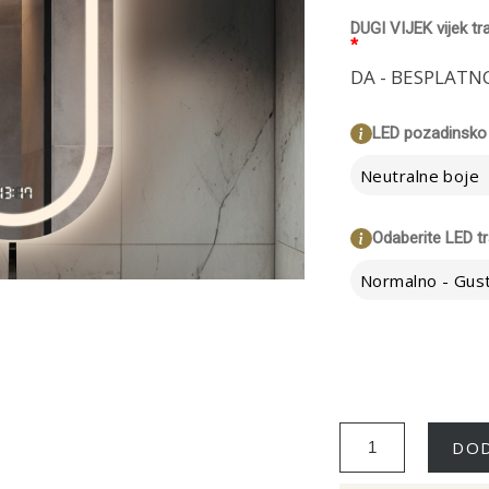
DUGI VIJEK vijek tr
*
DA - BESPLATN
LED pozadinsko 
Neutralne boje
Odaberite LED t
DOD