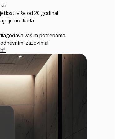
sti.
etlosti više od 20 godina!
jnije no ikada.
prilagođava vašim potrebama.
akodnevnim izazovima!
a".