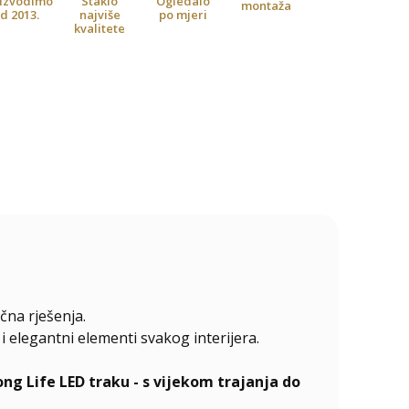
izvodimo
Staklo
Ogledalo
montaža
d 2013.
najviše
po mjeri
kvalitete
čna rješenja.
 elegantni elementi svakog interijera.
 Life LED traku - s vijekom trajanja do