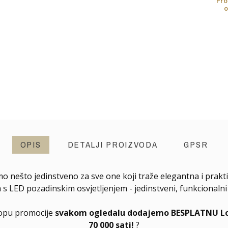
Pro
o
OPIS
DETALJI PROIZVODA
GPSR
mo nešto jedinstveno za sve one koji traže elegantna i prakti
LED pozadinskim osvjetljenjem - jedinstveni, funkcionalni i
klopu promocije
svakom ogledalu dodajemo BESPLATNU Long
70 000 sati!
?