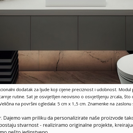
kcionalni dodatak za ljude koji cijene preciznost i udobnost. Modul
tarnje rutine. Sat je osvijetljen neovisno o osvjetljenju zrcala, š
ličina na površini ogledala: 5 cm x 1,5 cm. Znamenke na zaslonu sa
er. Dajemo vam priliku da personalizirate naše proizvode tak
postaju stvarnost - realiziramo originalne projekte, kreiraj
amo nešto jedinstveno.