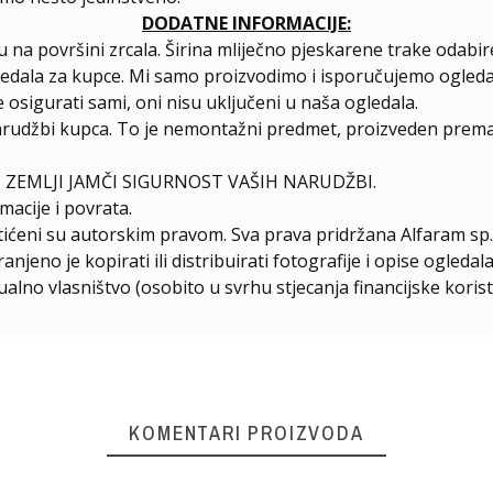
DODATNE INFORMACIJE:
 na površini zrcala. Širina mliječno pjeskarene trake odab
ledala za kupce. Mi samo proizvodimo i isporučujemo ogleda
 osigurati sami, oni nisu uključeni u naša ogledala.
arudžbi kupca. To je nemontažni predmet, proizveden prema 
 ZEMLJI JAMČI SIGURNOST VAŠIH NARUDŽBI.
macije i povrata.
štićeni su autorskim pravom. Sva prava pridržana Alfaram sp. 
njeno je kopirati ili distribuirati fotografije i opise ogled
ualno vlasništvo (osobito u svrhu stjecanja financijske korist
KOMENTARI PROIZVODA