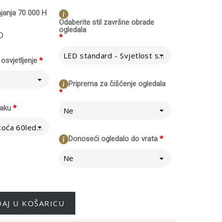
ajanja 70 000 H
Odaberite stil završne obrade
ogledala
O
*
LED standard - Svjetlost se širi na zid iza ogledala
osvjetljenje
*
Priprema za čišćenje ogledala
*
raku
*
Ne
Normalno - Gustoća 60led/m
Donoseći ogledalo do vrata
*
Ne
AJ U KOŠARICU