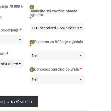
ajanja 70 000 H
Odaberite stil završne obrade
ogledala
O
*
LED standard - Svjetlost se širi na zid iza ogledala
osvjetljenje
*
Priprema za čišćenje ogledala
*
raku
*
Ne
Normalno - Gustoća 60led/m
Donoseći ogledalo do vrata
*
Ne
AJ U KOŠARICU