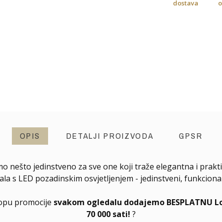
dostava
o
OPIS
DETALJI PROIZVODA
GPSR
mo nešto jedinstveno za sve one koji traže elegantna i prakti
s LED pozadinskim osvjetljenjem - jedinstveni, funkcionalni
klopu promocije
svakom ogledalu dodajemo BESPLATNU Long
70 000 sati!
?