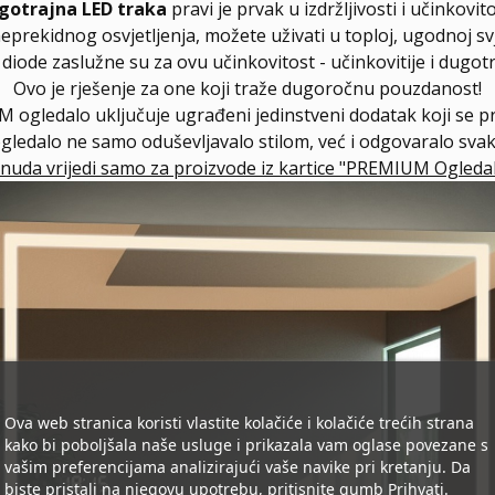
gotrajna LED traka
pravi je prvak u izdržljivosti i učinkovito
neprekidnog osvjetljenja, možete uživati u toploj, ugodnoj svj
ode zaslužne su za ovu učinkovitost - učinkovitije i dugotra
Ovo je rješenje za one koji traže dugoročnu pouzdanost!
 ogledalo uključuje ugrađeni jedinstveni dodatak koji se 
ogledalo ne samo oduševljavalo stilom, već i odgovaralo sv
nuda vrijedi samo za proizvode iz kartice "PREMIUM Ogledal
Ova web stranica koristi vlastite kolačiće i kolačiće trećih strana
kako bi poboljšala naše usluge i prikazala vam oglase povezane s
vašim preferencijama analizirajući vaše navike pri kretanju. Da
biste pristali na njegovu upotrebu, pritisnite gumb Prihvati.