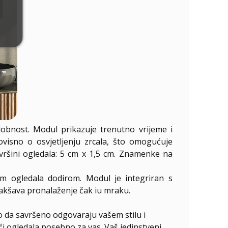
dobnost. Modul prikazuje trenutno vrijeme i
eovisno o osvjetljenju zrcala, što omogućuje
vršini ogledala: 5 cm x 1,5 cm. Znamenke na
em ogledala dodirom. Modul je integriran s
lakšava pronalaženje čak iu mraku.
o da savršeno odgovaraju vašem stilu i
ući ogledala posebno za vas. Vaš jedinstveni