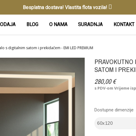
Besplatna dostava! Vlastita flota vozila!
ODAJA
BLOG
O NAMA
SURADNJA
KONTAKT
o s digitalnim satom i prekidačem - EMI LED PREMIUM
PRAVOKUTNO 
SATOM I PREK
280,00 €
s PDV-om
Vrijeme is
Dostupne dimenzije