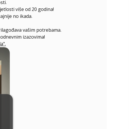
sti.
etlosti više od 20 godina!
jnije no ikada.
prilagođava vašim potrebama.
akodnevnim izazovima!
a".