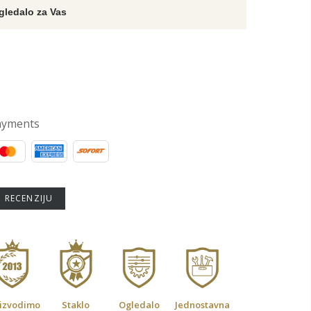
gledalo za Vas
ayments
U RECENZIJU
izvodimo
Staklo
Ogledalo
Jednostavna