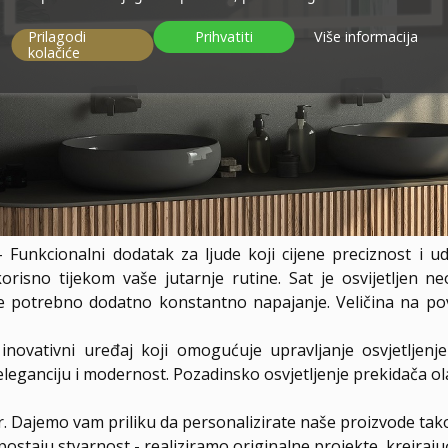
Prilagodi
Prihvatiti
Više informacija
kolačiće
 Funkcionalni dodatak za ljude koji cijene preciznost i u
risno tijekom vaše jutarnje rutine. Sat je osvijetljen n
je potrebno dodatno konstantno napajanje. Veličina na po
inovativni uređaj koji omogućuje upravljanje osvjetljenj
 eleganciju i modernost. Pozadinsko osvjetljenje prekidača o
er. Dajemo vam priliku da personalizirate naše proizvode tak
postaju stvarnost - realiziramo originalne projekte, kreiraj