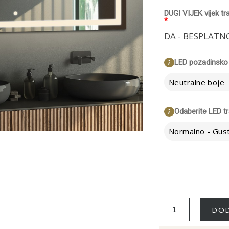
DUGI VIJEK vijek tr
*
DA - BESPLATN
LED pozadinsko 
Neutralne boje
Odaberite LED t
DOD