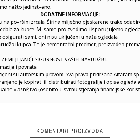
amo nešto jedinstveno.
DODATNE INFORMACIJE:
 na površini zrcala. Širina mliječno pjeskarene trake odab
ledala za kupce. Mi samo proizvodimo i isporučujemo ogleda
 osigurati sami, oni nisu uključeni u naša ogledala.
arudžbi kupca. To je nemontažni predmet, proizveden prema 
 ZEMLJI JAMČI SIGURNOST VAŠIH NARUDŽBI.
macije i povrata.
štićeni su autorskim pravom. Sva prava pridržana Alfaram sp. 
njeno je kopirati ili distribuirati fotografije i opise ogled
ualno vlasništvo (osobito u svrhu stjecanja financijske korist
KOMENTARI PROIZVODA