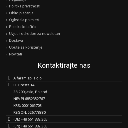
Politika privatnosti
Oblici plaćanja
Ogledala po mjeri
Politika kolačića
Uvjeti i odredbe za newsletter
Dostava
Upute za korištenje
Noviteti
Kontaktirajte nas
Alfaram sp. z o.o.
ul. Prosta 14
38-200 Jasło, Poland
NIP: PL6852352767
KRS: 0001065703
REGON: 526778330
(DE) +48 661 882 365
(EN) +48 661 882 365