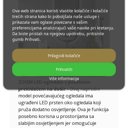
Ova web stranica koristi vlastite kolačiće i kolačiće
trećih strana kako bi poboljšala naše usluge i
prikazala vam oglase povezane s vašim
preferencijama analizirajući vaše navike pri kretanju.
Da biste pristali na njegovu upotrebu, pritisnite
gumb Prihvati.
Prilagodi kolačiće
Prihvatiti
Više informacija
ZOOM LED ogledalo s posebnim
prekidačem na dodir
-
Ovaj napredni
model povećavajućeg ogledala ima
ugrađeni LED prsten oko ogledala koji
pruža dodatno osvjetljenje. Ova je funkcija
posebno korisna u prostorijama sa
slabijim osvjetljenjem jer omogućuje