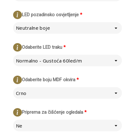
LED pozadinsko osvjetljenje
*
Neutralne boje
Odaberite LED traku
*
Normalno - Gustoća 60led/m
Odaberite boju MDF okvira
*
Crno
Priprema za čišćenje ogledala
*
Ne