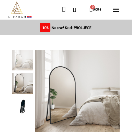
0,00 €
-10%
Na sve! Kod: PROLJECE