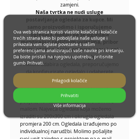
zamjeni.
Naša tvrtka ne nudi usluge
postavljanja ogledala za kupce. Mi
samo proizvodimo i isporučujemo
Ova web stranica koristi vlastite kolačiće i kolačiće
ogledala. Budući da se ogledala
trećih strana kako bi poboljšala naše usluge i
montiraju u različitim uvjetima, pribor
prikazala vam oglase povezane s vašim
za montažu morate osigurati sami, oni
preferencijama analizirajući vaše navike pri kretanju.
Da biste pristali na njegovu upotrebu, pritisnite
nisu uključeni u naša ogledala.
gumb Prihvati.
Prilikom odabira ogledala, preporučujemo
da konfigurirate ogledalo i odaberete
dodatnu opremu
.
Prilagodi kolačiće
Ukoliko niste pronašli željenu veličinu
ogledala ili Vam je potrebna drugačija
Prihvatiti
podjela, kontaktirajte nas telefonom ili e-
Više informacija
mailom. Najveća ogledala koja možemo
izraditi su 200x300 cm i okrugla ogledala
promjera 200 cm. Ogledala izrađujemo po
individualnoj narudžbi. Molimo pošaljite
svoj upit zajedno s projektom na e-mail