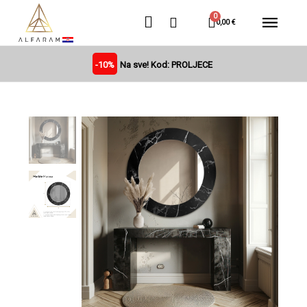
0,00 €
-10%
Na sve! Kod: PROLJECE