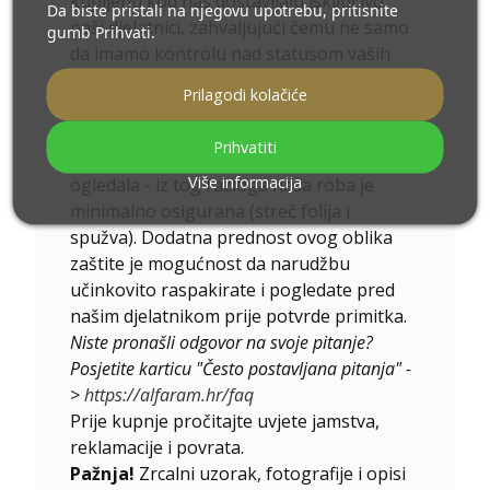
kupljenu kod nas dostavljaju isključivo
Da biste pristali na njegovu upotrebu, pritisnite
naši djelatnici, zahvaljujući čemu ne samo
gumb Prihvati.
da imamo kontrolu nad statusom vaših
narudžbi, već i minimiziramo troškove
Prilagodi kolačiće
dostave. Dodatno, radeći za ekologiju,
kako bi što manje zagađivali okoliš,
Prihvatiti
transport smo prilagodili prijevozu
Više informacija
ogledala - iz tog razloga naša roba je
minimalno osigurana (streč folija i
spužva). Dodatna prednost ovog oblika
zaštite je mogućnost da narudžbu
učinkovito raspakirate i pogledate pred
našim djelatnikom prije potvrde primitka.
Niste pronašli odgovor na svoje pitanje?
Posjetite karticu "Često postavljana pitanja" -
>
https://alfaram.hr/faq
Prije kupnje pročitajte uvjete jamstva,
reklamacije i povrata.
Pažnja!
Zrcalni uzorak, fotografije i opisi