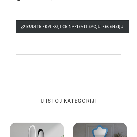
BUDITE PRVI KOJI ĆE NAPISATI SVOJU RECENZIJU
U ISTOJ KATEGORIJI