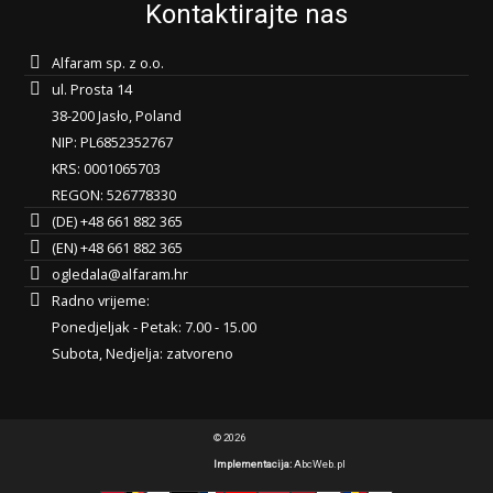
Kontaktirajte nas
Alfaram sp. z o.o.
ul. Prosta 14
38-200 Jasło, Poland
NIP: PL6852352767
KRS: 0001065703
REGON: 526778330
(DE) +48 661 882 365
(EN) +48 661 882 365
ogledala@alfaram.hr
Radno vrijeme:
Ponedjeljak - Petak: 7.00 - 15.00
Subota, Nedjelja: zatvoreno
© 2026
Implementacija:
AbcWeb.pl