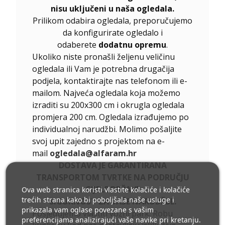
nisu uključeni u naša ogledala.
Prilikom odabira ogledala, preporučujemo
da konfigurirate ogledalo i
odaberete
dodatnu opremu
.
Ukoliko niste pronašli željenu veličinu
ogledala ili Vam je potrebna drugačija
podjela, kontaktirajte nas telefonom ili e-
mailom. Najveća ogledala koja možemo
izraditi su 200x300 cm i okrugla ogledala
promjera 200 cm. Ogledala izrađujemo po
individualnoj narudžbi. Molimo pošaljite
svoj upit zajedno s projektom na e-
mail
ogledala@alfaram.hr
DOSTAVA JE GARANTIRANA
TRANSPORTOM TVRTKE NA PODRUČJU
CIJELE DRŽAVE
Ova web stranica koristi vlastite kolačiće i kolačiće
trećih strana kako bi poboljšala naše usluge i
SIGURNOST ZA VAŠE NARUDŽBE.
prikazala vam oglase povezane s vašim
Posjedujemo vlastiti vozni park. Robu
preferencijama analizirajući vaše navike pri kretanju.