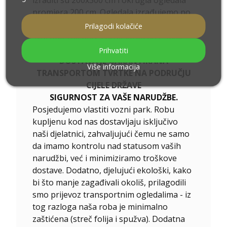
promjera 200 cm. Ogledala izrađujemo po
individualnoj narudžbi. Molimo pošaljite
Prilagodi kolačiće
svoj upit zajedno s projektom na e-mail
ogledala@alfaram.hr
Prihvatiti
DOSTAVA JE GARANTIRANA
Više informacija
TRANSPORTOM TVRTKE NA PODRUČJU
CIJELE DRŽAVE
SIGURNOST ZA VAŠE NARUDŽBE.
Posjedujemo vlastiti vozni park. Robu
kupljenu kod nas dostavljaju isključivo
naši djelatnici, zahvaljujući čemu ne samo
da imamo kontrolu nad statusom vaših
narudžbi, već i minimiziramo troškove
dostave. Dodatno, djelujući ekološki, kako
bi što manje zagađivali okoliš, prilagodili
smo prijevoz transportnim ogledalima - iz
tog razloga naša roba je minimalno
zaštićena (streč folija i spužva). Dodatna