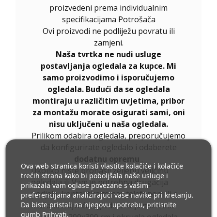
proizvedeni prema individualnim
specifikacijama Potrošača
Ovi proizvodi ne podliježu povratu ili
zamjeni.
Naša tvrtka ne nudi usluge
postavljanja ogledala za kupce. Mi
samo proizvodimo i isporučujemo
ogledala. Budući da se ogledala
montiraju u različitim uvjetima, pribor
za montažu morate osigurati sami, oni
nisu uključeni u naša ogledala.
Prilikom odabira ogledala, preporučujemo
da konfigurirate ogledalo i odaberete
dodatnu opremu
.
Ova web stranica koristi vlastite kolačiće i kolačiće
Ukoliko niste pronašli željenu veličinu
trećih strana kako bi poboljšala naše usluge i
ogledala ili Vam je potrebna drugačija
prikazala vam oglase povezane s vašim
podjela, kontaktirajte nas telefonom ili e-
preferencijama analizirajući vaše navike pri kretanju.
Da biste pristali na njegovu upotrebu, pritisnite
mailom. Najveća ogledala koja možemo
gumb Prihvati.
izraditi su 200x300 cm i okrugla ogledala