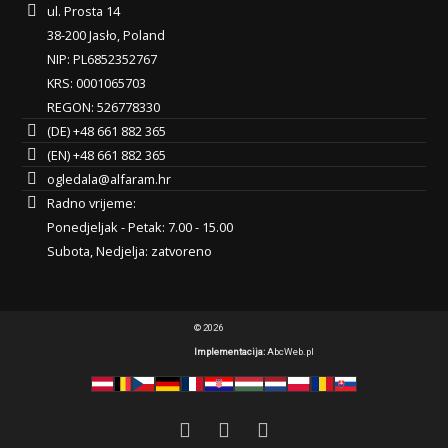
ul. Prosta 14
38-200 Jasło, Poland
NIP: PL6852352767
KRS: 0001065703
REGON: 526778330
(DE) +48 661 882 365
(EN) +48 661 882 365
ogledala@alfaram.hr
Radno vrijeme:
Ponedjeljak - Petak: 7.00 - 15.00
Subota, Nedjelja: zatvoreno
© 2026
Implementacija:
AbcWeb.pl