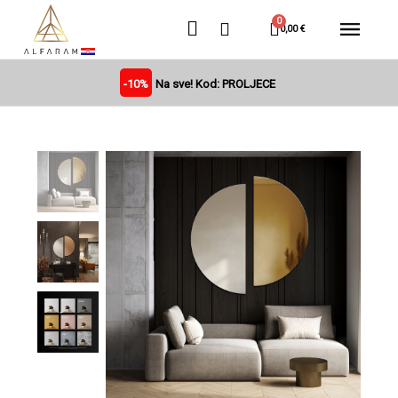
0,00 €
-10%
Na sve! Kod: PROLJECE