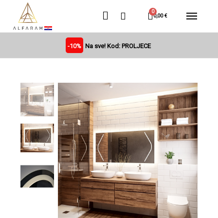
0,00 €
-10%
Na sve! Kod: PROLJECE