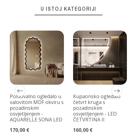
U ISTOJ KATEGORIJI
Poluovalno ogledalo u
Kupaonsko ogledalo
m
valovitom MDF okviru s
četvrt kruga s
pozadinskim
pozadinskim
osvjetljenjem -
osvjetljenjem - LED
AQUARELLE SONA LED
ČETVRTINA II
170,00 €
160,00 €