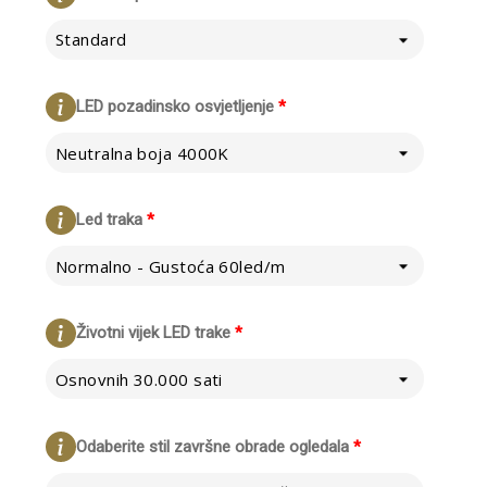
Standard
LED pozadinsko osvjetljenje
*
Neutralna boja 4000K
Led traka
*
Normalno - Gustoća 60led/m
Životni vijek LED trake
*
Osnovnih 30.000 sati
Odaberite stil završne obrade ogledala
*