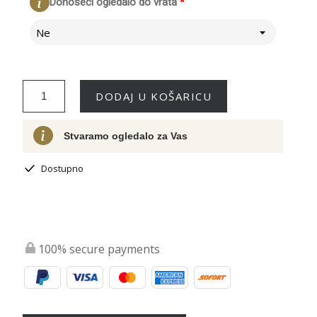
Donoseći ogledalo do vrata
*
Ne
DODAJ U KOŠARICU
Stvaramo ogledalo za Vas
Dostupno
100% secure payments