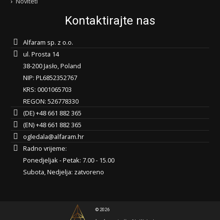
Noviteti
Kontaktirajte nas
Alfaram sp. z o.o.
ul. Prosta 14
38-200 Jasło, Poland
NIP: PL6852352767
KRS: 0001065703
REGON: 526778330
(DE) +48 661 882 365
(EN) +48 661 882 365
ogledala@alfaram.hr
Radno vrijeme:
Ponedjeljak - Petak: 7.00 - 15.00
Subota, Nedjelja: zatvoreno
© 2026