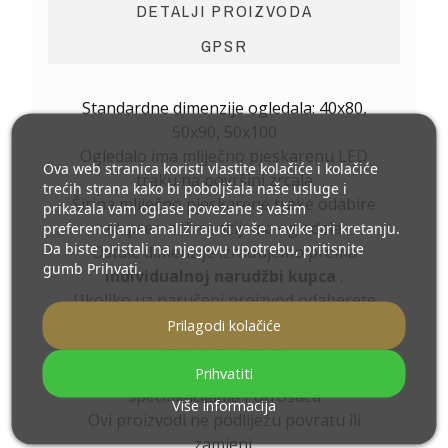
DETALJI PROIZVODA
GPSR
Standardne dimenzije ogledala: 40x80,
50x90, 50x100
Ogledalo ima mliječno pjeskarenu LED
Ova web stranica koristi vlastite kolačiće i kolačiće
traku na površini zrcala
trećih strana kako bi poboljšala naše usluge i
Širina mliječno pjeskarene trake odabire
prikazala vam oglase povezane s vašim
se prema dimenzijama ogledala
preferencijama analizirajući vaše navike pri kretanju.
Da biste pristali na njegovu upotrebu, pritisnite
Ostale dimenzije izrađujemo prema
gumb Prihvati.
individualnoj narudžbi kupca
.
Ukoliko uz naručeni proizvod odaberete
dodatnu opremu
, isti postaje
Prilagodi kolačiće
nemontažni artikl,
proizvedeni prema individualnim
Prihvatiti
specifikacijama Potrošača
Više informacija
Ovi proizvodi ne podliježu povratu ili
zamjeni.