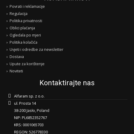
Povrati i reklamacije
Regulacija
Politika privatnosti
Oblici plaćanja
Ogledala po mjeri
Politika kolačića
Uvjeti i odredbe za newsletter
Dostava
Upute za korištenje
Noviteti
Kontaktirajte nas
Alfaram sp. z o.o.
ul. Prosta 14
38-200 Jasło, Poland
NIP: PL6852352767
KRS: 0001065703
REGON: 526778330