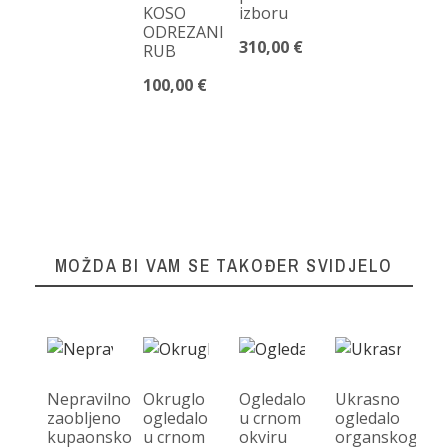
KOSO
izboru
14
ODREZANI
310,00 €
RUB
100,00 €
MOŽDA BI VAM SE TAKOĐER SVIDJELO
Nepravilno
Okruglo
Ogledalo
Ukrasno
zaobljeno
ogledalo
u crnom
ogledalo
kupaonsko
u crnom
okviru
organskog