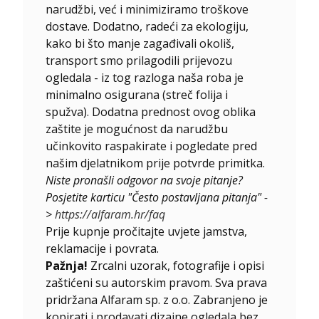
narudžbi, već i minimiziramo troškove
dostave. Dodatno, radeći za ekologiju,
kako bi što manje zagađivali okoliš,
transport smo prilagodili prijevozu
ogledala - iz tog razloga naša roba je
minimalno osigurana (streč folija i
spužva). Dodatna prednost ovog oblika
zaštite je mogućnost da narudžbu
učinkovito raspakirate i pogledate pred
našim djelatnikom prije potvrde primitka.
Niste pronašli odgovor na svoje pitanje?
Posjetite karticu "Često postavljana pitanja" -
>
https://alfaram.hr/faq
Prije kupnje pročitajte uvjete jamstva,
reklamacije i povrata.
Pažnja!
Zrcalni uzorak, fotografije i opisi
zaštićeni su autorskim pravom. Sva prava
pridržana Alfaram sp. z o.o. Zabranjeno je
kopirati i prodavati dizajne ogledala bez