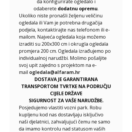
da konfigurirate ogledalo i
odaberete
dodatnu opremu
.
Ukoliko niste pronašli željenu veličinu
ogledala ili Vam je potrebna drugačija
podjela, kontaktirajte nas telefonom ili e-
mailom. Najveća ogledala koja možemo
izraditi su 200x300 cm i okrugla ogledala
promjera 200 cm. Ogledala izrađujemo po
individualnoj narudžbi. Molimo pošaljite
svoj upit zajedno s projektom na e-
mail
ogledala@alfaram.hr
DOSTAVA JE GARANTIRANA
TRANSPORTOM TVRTKE NA PODRUČJU
CIJELE DRŽAVE
SIGURNOST ZA VAŠE NARUDŽBE.
Posjedujemo vlastiti vozni park. Robu
kupljenu kod nas dostavljaju isključivo
naši djelatnici, zahvaljujući čemu ne samo
da imamo kontrolu nad statusom vaših