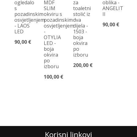
ogledalo
MDF
za
oblika -
s
SLIM
toaletni
ANGELIT
pozadinskim
okviru s
stolić iz
II
osvjetljenjem
pozadinskim
dva
90,00 €
- LAOS
osvjetljenjem
dijela -
LED
-
1503 -
OTYLIA
boja
90,00 €
LED -
okvira
boja
po
okvira
izboru
po
200,00 €
izboru
100,00 €
Korisni linkovi