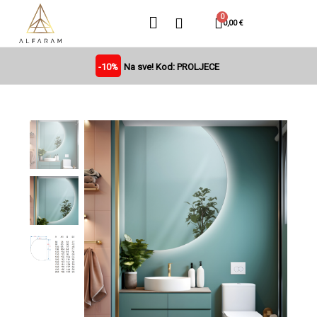
0,00 €
-10%
Na sve! Kod: PROLJECE