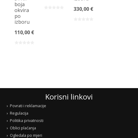
boja
330,00 €
okvira
po
izboru
110,00 €
Korisni linkovi
Povrati i reklamacije
Regulacija
Politika privatnosti
Oblici plaćanja
Ogledala po mjeri