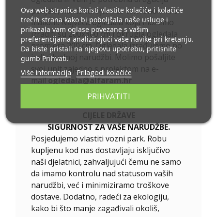
Ova web stranica koristi vlastite kolačiće i kolačiće
podjela, kontaktirajte nas telefonom ili e-
trećih strana kako bi poboljšala naše usluge i
mailom. Najveća ogledala koja možemo
prikazala vam oglase povezane s vašim
izraditi su 200x300 cm i okrugla ogledala
preferencijama analizirajući vaše navike pri kretanju.
promjera 200 cm. Ogledala izrađujemo po
Da biste pristali na njegovu upotrebu, pritisnite
individualnoj narudžbi. Molimo pošaljite
gumb Prihvati.
svoj upit zajedno s projektom na e-
Više informacija
Prilagodi kolačiće
mail
ogledala@alfaram.hr
DOSTAVA JE GARANTIRANA
PRIHVATITI
TRANSPORTOM TVRTKE NA PODRUČJU
CIJELE DRŽAVE
SIGURNOST ZA VAŠE NARUDŽBE.
Posjedujemo vlastiti vozni park. Robu
kupljenu kod nas dostavljaju isključivo
naši djelatnici, zahvaljujući čemu ne samo
da imamo kontrolu nad statusom vaših
narudžbi, već i minimiziramo troškove
dostave. Dodatno, radeći za ekologiju,
kako bi što manje zagađivali okoliš,