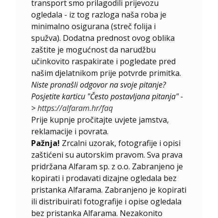
transport smo prilagodili prijevozu
ogledala - iz tog razloga naša roba je
minimalno osigurana (streč folija i
spužva). Dodatna prednost ovog oblika
zaštite je mogućnost da narudžbu
učinkovito raspakirate i pogledate pred
našim djelatnikom prije potvrde primitka.
Niste pronašli odgovor na svoje pitanje?
Posjetite karticu "Često postavljana pitanja" -
>
https://alfaram.hr/faq
Prije kupnje pročitajte uvjete jamstva,
reklamacije i povrata.
Pažnja!
Zrcalni uzorak, fotografije i opisi
zaštićeni su autorskim pravom. Sva prava
pridržana Alfaram sp. z o.o. Zabranjeno je
kopirati i prodavati dizajne ogledala bez
pristanka Alfarama. Zabranjeno je kopirati
ili distribuirati fotografije i opise ogledala
bez pristanka Alfarama. Nezakonito