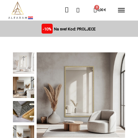
0,00 €
-10%
Na sve! Kod: PROLJECE