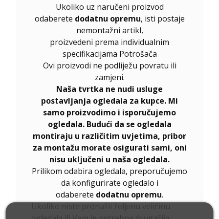
Ukoliko uz naručeni proizvod
odaberete
dodatnu opremu
, isti postaje
nemontažni artikl,
proizvedeni prema individualnim
specifikacijama Potrošača
Ovi proizvodi ne podliježu povratu ili
zamjeni.
Naša tvrtka ne nudi usluge
postavljanja ogledala za kupce. Mi
samo proizvodimo i isporučujemo
ogledala. Budući da se ogledala
montiraju u različitim uvjetima, pribor
za montažu morate osigurati sami, oni
nisu uključeni u naša ogledala.
Prilikom odabira ogledala, preporučujemo
da konfigurirate ogledalo i
odaberete
dodatnu opremu
.
Ukoliko niste pronašli željenu veličinu
ogledala ili Vam je potrebna drugačija