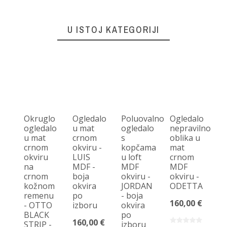
U ISTOJ KATEGORIJI
Okruglo
Ogledalo
Poluovalno
Ogledalo
Po
ogledalo
u mat
ogledalo
nepravilnog
og
u mat
crnom
s
oblika u
o
crnom
okviru -
kopčama
mat
ob
okviru
LUIS
u loft
crnom
ok
na
MDF -
MDF
MDF
A
crnom
boja
okviru -
okviru -
O
kožnom
okvira
JORDAN
ODETTA
1
remenu
po
- boja
160,00 €
15
- OTTO
izboru
okvira
BLACK
po
160,00 €
STRIP -
izboru