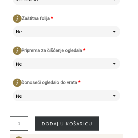
Zaštitna folija
*
Ne
Priprema za čišćenje ogledala
*
Ne
Donoseći ogledalo do vrata
*
Ne
DODAJ U KOŠARICU