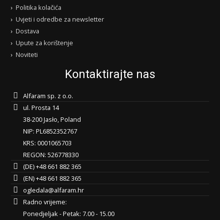
Politika kolačića
Uvjeti i odredbe za newsletter
Dostava
Upute za korištenje
Noviteti
Kontaktirajte nas
Alfaram sp. z o.o.
ul. Prosta 14
38-200 Jasło, Poland
NIP: PL6852352767
KRS: 0001065703
REGON: 526778330
(DE) +48 661 882 365
(EN) +48 661 882 365
ogledala@alfaram.hr
Radno vrijeme:
Ponedjeljak - Petak: 7.00 - 15.00