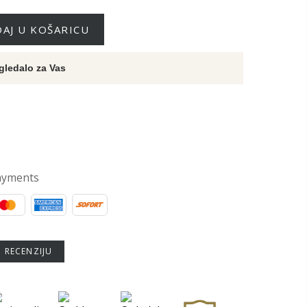
AJ U KOŠARICU
gledalo za Vas
ayments
U RECENZIJU