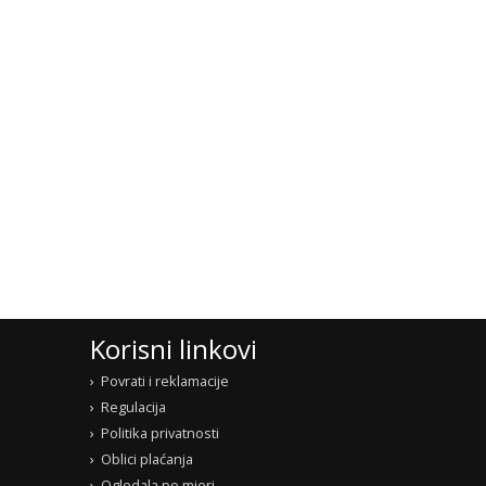
Korisni linkovi
Povrati i reklamacije
Regulacija
Politika privatnosti
Oblici plaćanja
Ogledala po mjeri