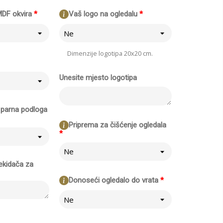
MDF okvira
*
Vaš logo na ogledalu
*
Ne
Dimenzije logotipa 20x20 cm.
Unesite mjesto logotipa
li parna podloga
Priprema za čišćenje ogledala
*
Ne
ekidača za
Donoseći ogledalo do vrata
*
Ne