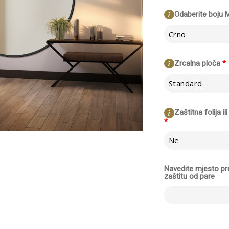
Odaberite boju 
Crno
Zrcalna ploča
*
Standard
Zaštitna folija i
*
Ne
Navedite mjesto pr
zaštitu od pare