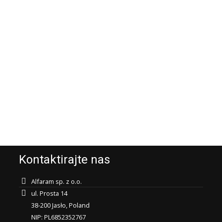
Kontaktirajte nas
Alfaram sp. z o.o.
ul. Prosta 14
38-200 Jasło, Poland
NIP: PL6852352767