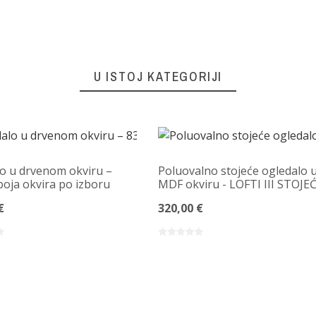
U ISTOJ KATEGORIJI
o u drvenom okviru –
Poluovalno stojeće ogledalo 
boja okvira po izboru
MDF okviru - LOFTI III STOJE
€
320,00 €