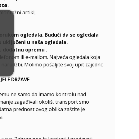
pca
.
emontažni artikl,
porukom ogledala. Budući da se ogledala
 uključeni u naša ogledala.
te
dodatnu opremu
.
elefonom ili e-mailom. Najveća ogledala koja
narudžbi. Molimo pošaljite svoj upit zajedno
ELE DRŽAVE
ći čemu ne samo da imamo kontrolu nad
manje zagađivali okoliš, transport smo
odatna prednost ovog oblika zaštite je
a.
z o.o. Zabranjeno je kopirati i prodavati