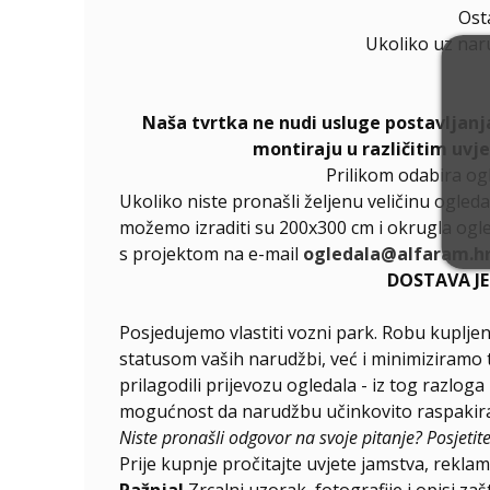
Ost
Ukoliko uz nar
Naša tvrtka ne nudi usluge postavljanj
montiraju u različitim uvj
Prilikom odabira og
Ukoliko niste pronašli željenu veličinu ogleda
možemo izraditi su 200x300 cm i okrugla ogle
s projektom na e-mail
ogledala@alfaram.h
DOSTAVA J
Posjedujemo vlastiti vozni park. Robu kupljen
statusom vaših narudžbi, već i minimiziramo 
prilagodili prijevozu ogledala - iz tog razlog
mogućnost da narudžbu učinkovito raspakirat
Niste pronašli odgovor na svoje pitanje? Posjetit
Prije kupnje pročitajte uvjete jamstva, reklama
Pažnja!
Zrcalni uzorak, fotografije i opisi za