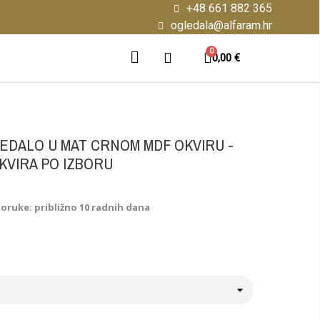
+48 661 882 365
ogledala@alfaram.hr
0,00 €
DALO U MAT CRNOM MDF OKVIRU -
OKVIRA PO IZBORU
poruke: približno 10 radnih dana