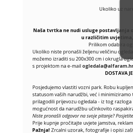
Ukoliko uz nar
Naša tvrtka ne nudi usluge postavljanja 
u različitim uvjetima
Prilikom odabira og
Ukoliko niste pronašli željenu veličinu ogleda
možemo izraditi su 200x300 cm i okrugla ogle
s projektom na e-mail
ogledala@alfaram.h
DOSTAVA J
Posjedujemo vlastiti vozni park. Robu kupljen
statusom vaših narudžbi, već i minimiziramo 
prilagodili prijevozu ogledala - iz tog razlog
mogućnost da narudžbu učinkovito raspakirat
Niste pronašli odgovor na svoje pitanje? Posjetit
Prije kupnje pročitajte uvjete jamstva, reklama
Pažnja!
Zrcalni uzorak, fotografije i opisi za