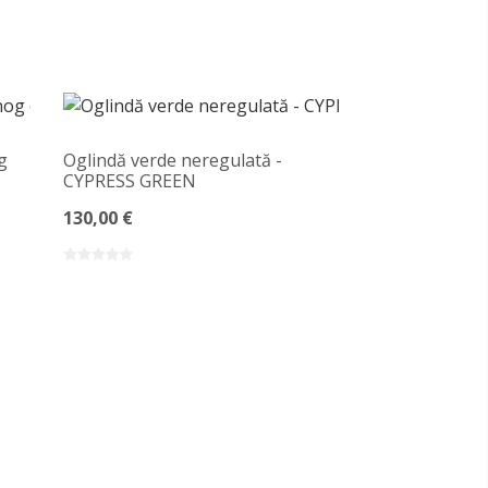
g
Oglindă verde neregulată -
CYPRESS GREEN
130,00 €
Ogledalo nepr
MDF okviru - 
260,00 €