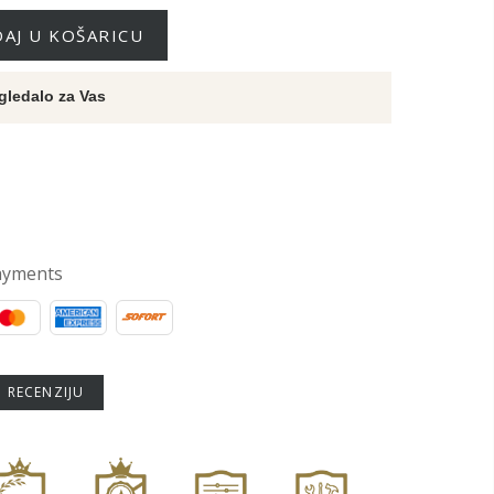
AJ U KOŠARICU
gledalo za Vas
ayments
U RECENZIJU