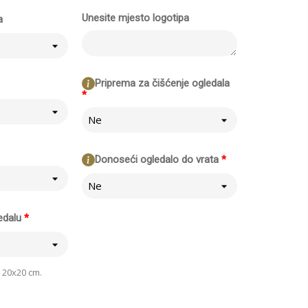
Unesite mjesto logotipa
a
Priprema za čišćenje ogledala
*
Ne
Donoseći ogledalo do vrata
*
Ne
edalu
*
 20x20 cm.