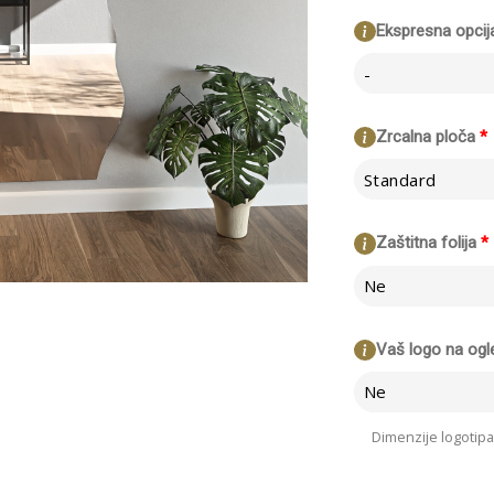
Ekspresna opcij
-
Zrcalna ploča
*
Standard
Zaštitna folija
*
Ne
Vaš logo na ogl
Ne
Dimenzije logotipa