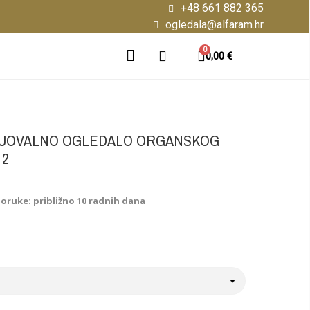
+48 661 882 365
ogledala@alfaram.hr
0,00 €
UOVALNO OGLEDALO ORGANSKOG
 2
poruke: približno 10 radnih dana