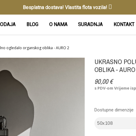
Besplatna dostava! Vlastita flota vozila!
ODAJA
BLOG
O NAMA
SURADNJA
KONTAKT
lno ogledalo organskog oblika - AURO 2
UKRASNO POL
OBLIKA - AURO
90,00 €
s PDV-om
Vrijeme is
Dostupne dimenzije