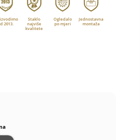
izvodimo
Staklo
Ogledalo
Jednostavna
d 2013.
najviše
po mjeri
montaža
kvalitete
ima