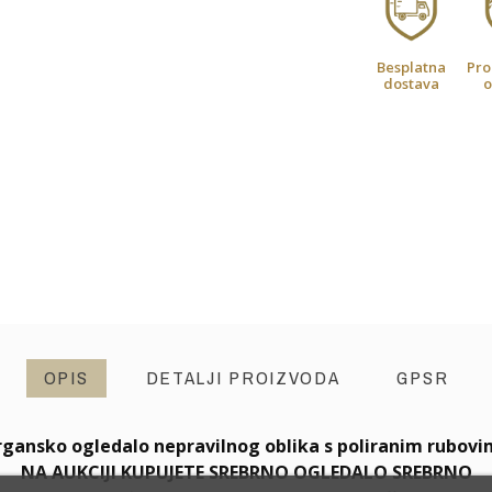
Besplatna
Pro
dostava
o
OPIS
DETALJI PROIZVODA
GPSR
gansko ogledalo nepravilnog oblika s poliranim rubov
NA AUKCIJI KUPUJETE SREBRNO OGLEDALO SREBRNO