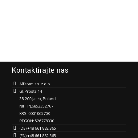
Kontaktirajte nas
Alfaram sp. z o.o.
ul. Prosta 14
38-200 Jasło, Poland
NIP: PL6852352767
KRS: 0001065703
REGON: 526778330
(DE) +48 661 882 365
(EN) +48 661 882 365