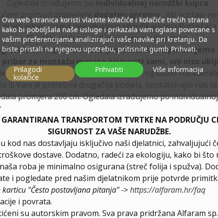
Ogledala izrađujemo po
individualnoj narudžbi kupca
.
učeni proizvod odaberete
dodatnu opremu
, isti postaje n
Ova web stranica koristi vlastite kolačiće i kolačiće trećih strana
proizvedeni prema individualnim specifikacijama Potrošača
kako bi poboljšala naše usluge i prikazala vam oglase povezane s
Ovi proizvodi ne podliježu povratu ili zamjeni.
vašim preferencijama analizirajući vaše navike pri kretanju. Da
biste pristali na njegovu upotrebu, pritisnite gumb Prihvati.
ogledala za kupce. Mi samo proizvodimo i isporučujemo 
, pribor za montažu morate osigurati sami, oni nisu uklj
Prilagodi
Prihvatiti
Više informacija
ledala, preporučujemo da konfigurirate ogledalo i odabere
kolačiće
la ili Vam je potrebna drugačija podjela, kontaktirajte nas t
dala promjera 200 cm. Ogledala izrađujemo po individualnoj 
r
E GARANTIRANA TRANSPORTOM TVRTKE NA PODRUČJU CIJ
SIGURNOST ZA VAŠE NARUDŽBE.
u kod nas dostavljaju isključivo naši djelatnici, zahvaljuju
troškove dostave. Dodatno, radeći za ekologiju, kako bi što 
a naša roba je minimalno osigurana (streč folija i spužva). D
e i pogledate pred našim djelatnikom prije potvrde primitk
e karticu "Često postavljana pitanja" ->
https://alfaram.hr/faq
cije i povrata.
štićeni su autorskim pravom. Sva prava pridržana Alfaram sp. 