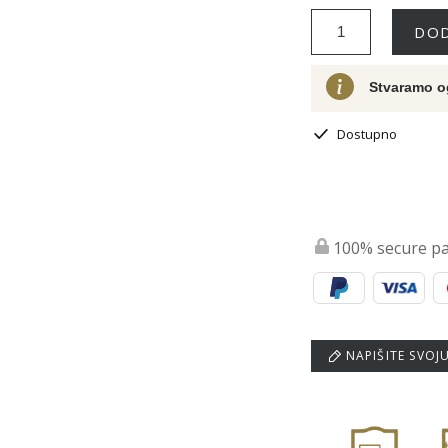
DOD
Stvaramo o
Dostupno
100% secure p
NAPIŠITE SVOJ