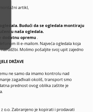
emontažni artikl,
ogledala. Budući da se ogledala montiraju
učeni u naša ogledala.
te
dodatnu opremu
.
elefonom ili e-mailom. Najveća ogledala koja
narudžbi. Molimo pošaljite svoj upit zajedno
ELE DRŽAVE
ći čemu ne samo da imamo kontrolu nad
manje zagađivali okoliš, transport smo
odatna prednost ovog oblika zaštite je
a.
z o.o. Zabranjeno je kopirati i prodavati