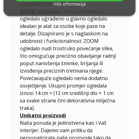
ogledala stvarajući sjaj .
Više informacija
ZOOM ogledalo -
Ovo povećavajuće
ogledalo ugrađeno u glavno ogledalo
idealan je alat za osobe koje paze na
detalje. Dizajnirano je s naglaskom na
udobnost i funkcionalnost. ZOOM
ogledalo nudi trostruko povećanje slike,
što omogućuje precizno obavljanje radnji
poput nanošenja šminke, brijanja ili
izvođenja preciznih tretmana njege.
Povećavajuće ogledalo nema dodatno
osvjetljenje. Ukupni promjer ogledala
iznosi 14 cm = (12 cm središnji dio + 1 cm
sa svake strane čini dekorativna mliječna
traka).
Unikatni proizvodi
Naša ponuda je jedinstvena kao i Vaš
interijer. Dajemo vam priliku da
personalizirate naše proizvode tako da