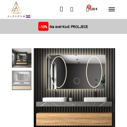
0,00 €
-10%
Na sve! Kod: PROLJECE