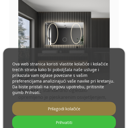
Ova web stranica koristi vlastite kolačiće i kolačiće
trećih strana kako bi poboljšala naše usluge i
prikazala vam oglase povezane s vašim
preferencijama analizirajući vaše navike pri kretanju.
Da biste pristali na njegovu upotrebu, pritisnite
Rasvjeta -
Standardno ogledalo
gumb Prihvati.
opremljeno je pjeskarenim osvjetljenjem,
što omogućuje PREMIUM LED efekt -
Prilagodi kolačiće
pjeskaren element na ogledalu je
odmaknut od ruba za otprilike 10-11 cm
Prihvatiti
Dodatna LED traka se provlači oko