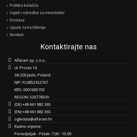
Politika kolačića
Uvjeti i odredbe za newsletter
Dostava
Upute za korištenje
Noviteti
Kontaktirajte nas
Alfaram sp. z o.o.
ul. Prosta 14
38-200 Jasło, Poland
NIP: PL6852352767
KRS: 0001065703
REGON: 526778330
(DE) +48 661 882 365
(EN) +48 661 882 365
ogledala@alfaram.hr
Radno vrijeme:
Ponedjeljak - Petak: 7.00 - 15.00