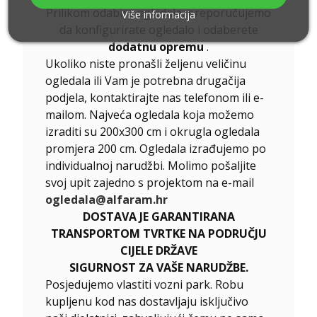
Prilikom odabira ogledala, preporučujemo
Više informacija
da konfigurirate ogledalo i odaberete
dodatnu opremu
.
Ukoliko niste pronašli željenu veličinu
ogledala ili Vam je potrebna drugačija
podjela, kontaktirajte nas telefonom ili e-
mailom. Najveća ogledala koja možemo
izraditi su 200x300 cm i okrugla ogledala
promjera 200 cm. Ogledala izrađujemo po
individualnoj narudžbi. Molimo pošaljite
svoj upit zajedno s projektom na e-mail
ogledala@alfaram.hr
DOSTAVA JE GARANTIRANA
TRANSPORTOM TVRTKE NA PODRUČJU
CIJELE DRŽAVE
SIGURNOST ZA VAŠE NARUDŽBE.
Posjedujemo vlastiti vozni park. Robu
kupljenu kod nas dostavljaju isključivo