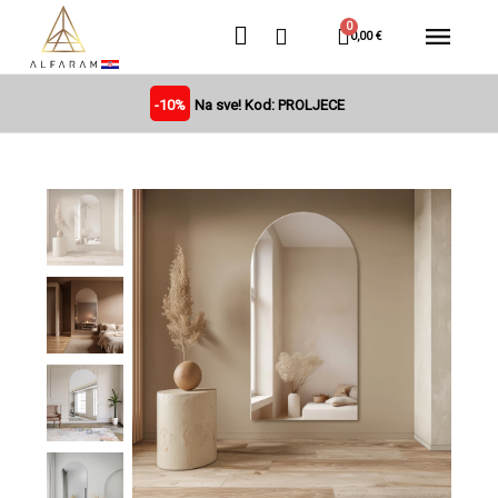
0,00 €
-10%
Na sve! Kod: PROLJECE