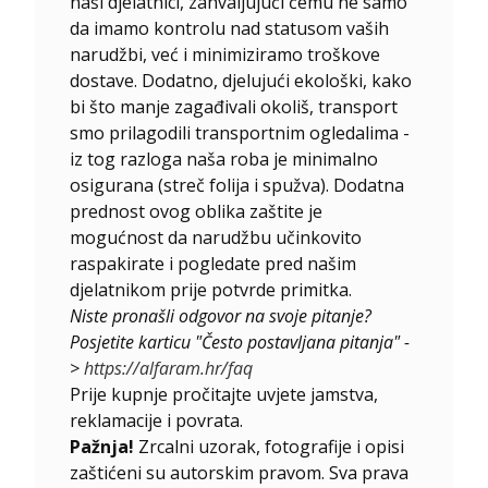
naši djelatnici, zahvaljujući čemu ne samo
da imamo kontrolu nad statusom vaših
narudžbi, već i minimiziramo troškove
dostave. Dodatno, djelujući ekološki, kako
bi što manje zagađivali okoliš, transport
smo prilagodili transportnim ogledalima -
iz tog razloga naša roba je minimalno
osigurana (streč folija i spužva). Dodatna
prednost ovog oblika zaštite je
mogućnost da narudžbu učinkovito
raspakirate i pogledate pred našim
djelatnikom prije potvrde primitka.
Niste pronašli odgovor na svoje pitanje?
Posjetite karticu "Često postavljana pitanja" -
>
https://alfaram.hr/faq
Prije kupnje pročitajte uvjete jamstva,
reklamacije i povrata.
Pažnja!
Zrcalni uzorak, fotografije i opisi
zaštićeni su autorskim pravom. Sva prava