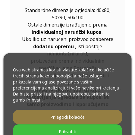
Standardne dimenzije ogledala: 40x80,
50x90, 50x100
Ostale dimenzije izrađujemo prema
individualnoj narudžbi kupca
.
Ukoliko uz naručeni proizvod odaberete
dodatnu opremu
, isti postaje
nemontažni artikl,
proizvedeni prema individualnim
specifikacijama Potrošača
Ova web stranica koristi vlastite kolačiće i kolačiće
Ovi proizvodi ne podliježu povratu ili
trećih strana kako bi poboljšala naše usluge i
prikazala vam oglase povezane s vašim
zamjeni.
preferencijama analizirajući vaše navike pri kretanju.
Naša tvrtka ne nudi usluge
Da biste pristali na njegovu upotrebu, pritisnite
postavljanja ogledala za kupce. Mi
gumb Prihvati.
samo proizvodimo i isporučujemo
ogledala. Budući da se ogledala
Prilagodi kolačiće
montiraju u različitim uvjetima, pribor
za montažu morate osigurati sami, oni
Prihvatiti
nisu uključeni u naša ogledala.