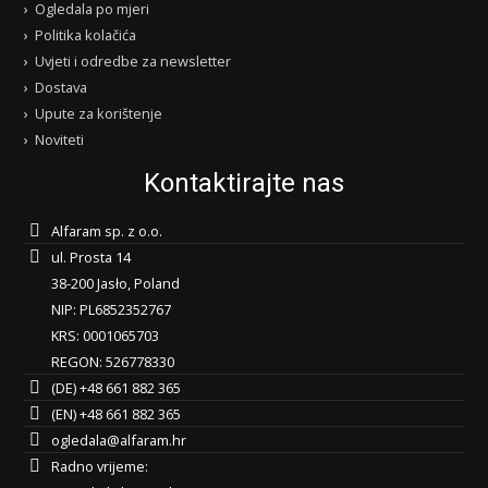
Ogledala po mjeri
Politika kolačića
Uvjeti i odredbe za newsletter
Dostava
Upute za korištenje
Noviteti
Kontaktirajte nas
Alfaram sp. z o.o.
ul. Prosta 14
38-200 Jasło, Poland
NIP: PL6852352767
KRS: 0001065703
REGON: 526778330
(DE) +48 661 882 365
(EN) +48 661 882 365
ogledala@alfaram.hr
Radno vrijeme: