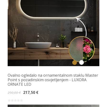
Ovalno ogledalo na ornamentalnom staklu Master
Point s pozadinskim osvjetljenjem - LUXORA
ORNATE LED
217,50 €
290,00 €