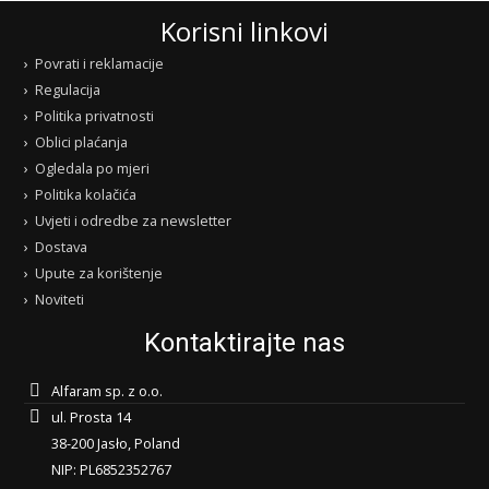
Korisni linkovi
Povrati i reklamacije
Regulacija
Politika privatnosti
Oblici plaćanja
Ogledala po mjeri
Politika kolačića
Uvjeti i odredbe za newsletter
Dostava
Upute za korištenje
Noviteti
Kontaktirajte nas
Alfaram sp. z o.o.
ul. Prosta 14
38-200 Jasło, Poland
NIP: PL6852352767