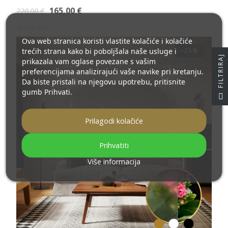
165,00 €
220,00 €
Ova web stranica koristi vlastite kolačiće i kolačiće
trećih strana kako bi poboljšala naše usluge i
−25%
J
prikazala vam oglase povezane s vašim
preferencijama analizirajući vaše navike pri kretanju.
Da biste pristali na njegovu upotrebu, pritisnite
gumb Prihvati.
F
I
L
T
R
I
R
A
Prilagodi kolačiće
Prihvatiti
Više informacija