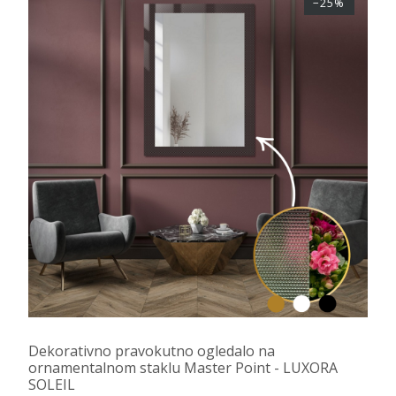
−25%
Dekorativno pravokutno ogledalo na
ornamentalnom staklu Master Point - LUXORA
SOLEIL