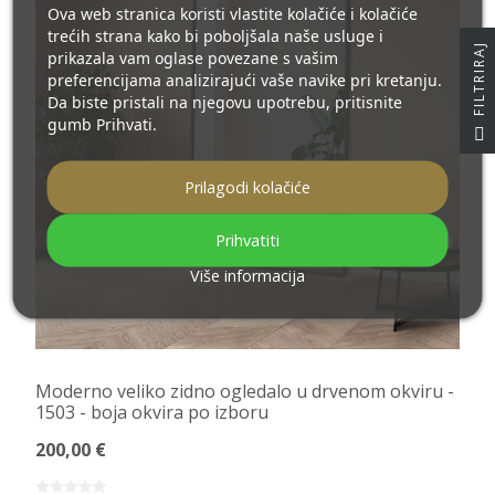
Ova web stranica koristi vlastite kolačiće i kolačiće
trećih strana kako bi poboljšala naše usluge i
J
prikazala vam oglase povezane s vašim
preferencijama analizirajući vaše navike pri kretanju.
Da biste pristali na njegovu upotrebu, pritisnite
gumb Prihvati.
F
I
L
T
R
I
R
A
Prilagodi kolačiće
Prihvatiti
Više informacija
Moderno veliko zidno ogledalo u drvenom okviru -
1503 - boja okvira po izboru
200,00 €