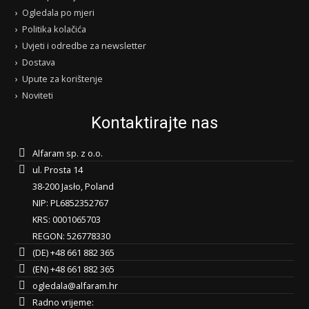
Ogledala po mjeri
Politika kolačića
Uvjeti i odredbe za newsletter
Dostava
Upute za korištenje
Noviteti
Kontaktirajte nas
Alfaram sp. z o.o.
ul. Prosta 14
38-200 Jasło, Poland
NIP: PL6852352767
KRS: 0001065703
REGON: 526778330
(DE) +48 661 882 365
(EN) +48 661 882 365
ogledala@alfaram.hr
Radno vrijeme: