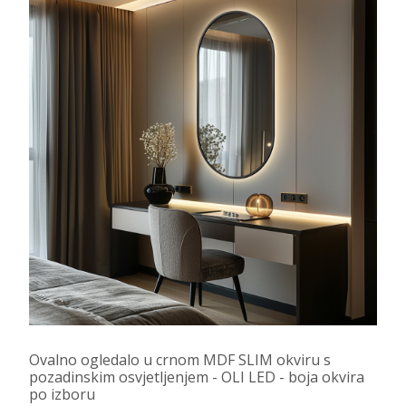
Ovalno ogledalo u crnom MDF SLIM okviru s
pozadinskim osvjetljenjem - OLI LED - boja okvira
po izboru