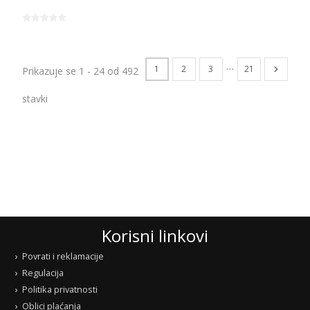
…
1
2
3
21
Prikazuje se 1 - 24 od 492
stavki
Korisni linkovi
Povrati i reklamacije
Regulacija
Politika privatnosti
Oblici plaćanja